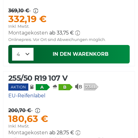
369,10 €
332,19 €
Inkl. MwSt.
Montagekosten
ab 33,75 €
Onlinepreis. Vor Ort sind Abweichungen möglich.
IN DEN WARENKORB
255/50 R19 107 V
73db
A
B
AKTION
EU-Reifenlabel
200,70 €
180,63 €
Inkl. MwSt.
Montagekosten
ab 28,75 €