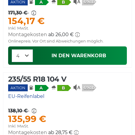
69db
A
B
AKTION
171,30 €
154,17 €
Inkl. MwSt.
Montagekosten
ab 26,00 €
Onlinepreis. Vor Ort sind Abweichungen möglich.
IN DEN WARENKORB
235/55 R18 104 V
69db
A
B
AKTION
EU-Reifenlabel
138,10 €
135,99 €
Inkl. MwSt.
Montagekosten
ab 28,75 €