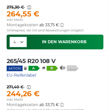
275,30 €
264,55 €
Inkl. MwSt.
Montagekosten
ab 33,75 €
Onlinepreis. Vor Ort sind Abweichungen möglich.
IN DEN WARENKORB
265/45 R20 108 V
73db
A
B
AKTION
EU-Reifenlabel
271,40 €
244,26 €
Inkl. MwSt.
Montagekosten
ab 33,75 €