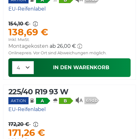
A
B
EU-Reifenlabel
154,10 €
138,69 €
Inkl. MwSt.
Montagekosten
ab 26,00 €
Onlinepreis. Vor Ort sind Abweichungen möglich.
IN DEN WARENKORB
225/40 R19 93 W
69db
A
B
AKTION
EU-Reifenlabel
172,20 €
171,26 €