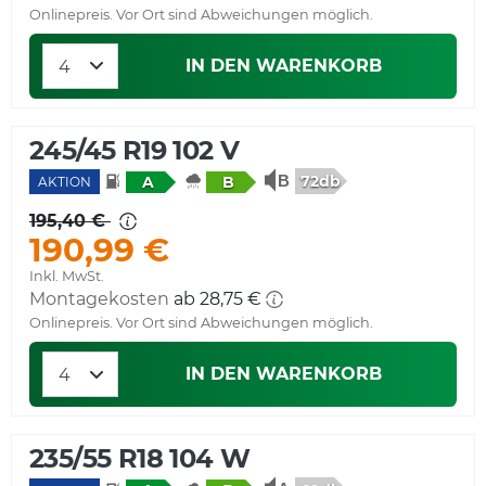
Onlinepreis. Vor Ort sind Abweichungen möglich.
IN DEN WARENKORB
245/45 R19 102 V
72db
A
B
AKTION
195,40 €
190,99 €
Inkl. MwSt.
Montagekosten
ab 28,75 €
Onlinepreis. Vor Ort sind Abweichungen möglich.
IN DEN WARENKORB
235/55 R18 104 W