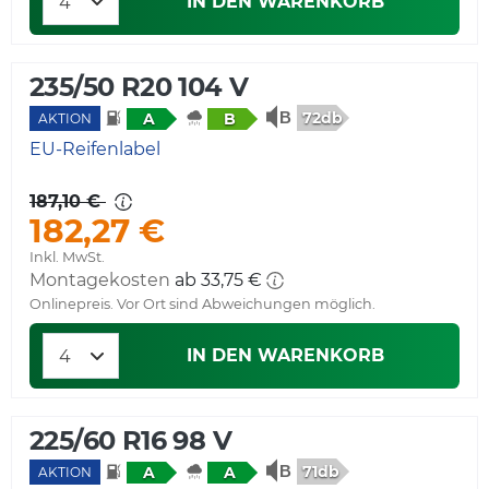
IN DEN WARENKORB
235/50 R20 104 V
72db
A
B
AKTION
EU-Reifenlabel
187,10 €
182,27 €
Inkl. MwSt.
Montagekosten
ab 33,75 €
Onlinepreis. Vor Ort sind Abweichungen möglich.
IN DEN WARENKORB
225/60 R16 98 V
71db
A
A
AKTION