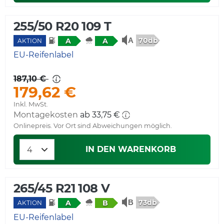
255/50 R20 109 T
70db
A
A
AKTION
EU-Reifenlabel
187,10 €
179,62 €
Inkl. MwSt.
Montagekosten
ab 33,75 €
Onlinepreis. Vor Ort sind Abweichungen möglich.
IN DEN WARENKORB
265/45 R21 108 V
73db
A
B
AKTION
EU-Reifenlabel