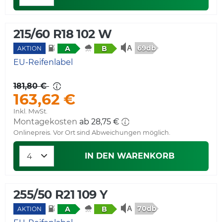
215/60 R18 102 W
69db
A
B
AKTION
EU-Reifenlabel
181,80 €
163,62 €
Inkl. MwSt.
Montagekosten
ab 28,75 €
Onlinepreis. Vor Ort sind Abweichungen möglich.
IN DEN WARENKORB
255/50 R21 109 Y
70db
A
B
AKTION