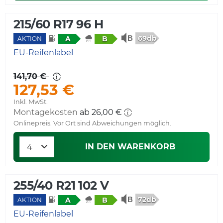
215/60 R17 96 H
69db
A
B
AKTION
EU-Reifenlabel
141,70 €
127,53 €
Inkl. MwSt.
Montagekosten
ab 26,00 €
Onlinepreis. Vor Ort sind Abweichungen möglich.
IN DEN WARENKORB
255/40 R21 102 V
72db
A
B
AKTION
EU-Reifenlabel