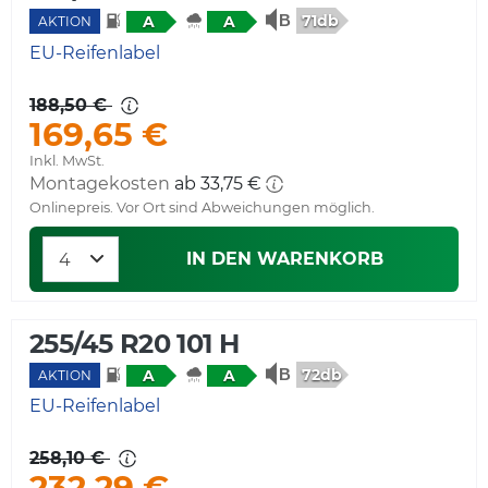
71db
A
A
AKTION
EU-Reifenlabel
188,50 €
169,65 €
Inkl. MwSt.
Montagekosten
ab 33,75 €
Onlinepreis. Vor Ort sind Abweichungen möglich.
IN DEN WARENKORB
255/45 R20 101 H
72db
A
A
AKTION
EU-Reifenlabel
258,10 €
232,29 €