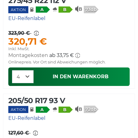
275/45 R22 112 V
73db
A
B
AKTION
EU-Reifenlabel
323,90 €
320,71 €
Inkl. MwSt.
Montagekosten
ab 33,75 €
Onlinepreis. Vor Ort sind Abweichungen möglich.
IN DEN WARENKORB
205/50 R17 93 V
72db
A
B
AKTION
EU-Reifenlabel
127,60 €