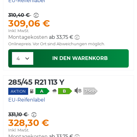
EU-Reifenlabel
310,40 €
309,06 €
Inkl. MwSt.
Montagekosten
ab 33,75 €
Onlinepreis. Vor Ort sind Abweichungen möglich.
IN DEN WARENKORB
285/45 R21 113 Y
75db
A
B
AKTION
EU-Reifenlabel
331,10 €
328,30 €
Inkl. MwSt.
Montagekosten
ab 33,75 €