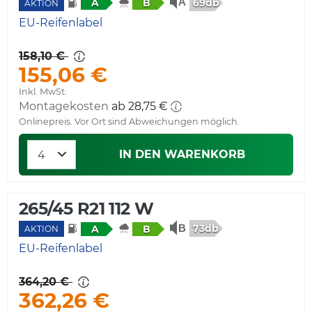
69db
A
B
AKTION
EU-Reifenlabel
158,10 €
155,06 €
Inkl. MwSt.
Montagekosten
ab 28,75 €
Onlinepreis. Vor Ort sind Abweichungen möglich.
IN DEN WARENKORB
265/45 R21 112 W
73db
A
B
AKTION
EU-Reifenlabel
364,20 €
362,26 €