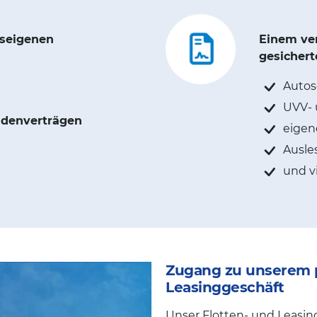
seigenen
Einem ver
gesichert
Autose
UVV- 
ndenverträgen
eigene
Ausles
und vi
Zugang zu unserem p
Leasinggeschäft
Unser Flotten- und Leasin