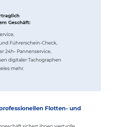
traglich
em Geschäft:
rvice,
und Führerschein-Check,
r 24h- Pannenservice,
en digitaler Tachographen
eles mehr.
rofessionellen Flotten- und
ggeschäft sichert Ihnen wertvolle