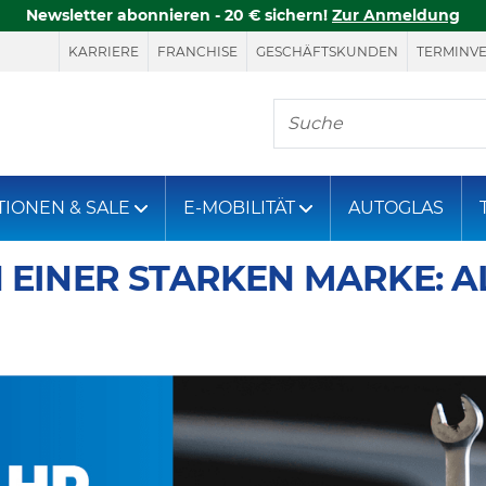
Newsletter abonnieren - 20 € sichern!
Zur Anmeldung
KARRIERE
FRANCHISE
GESCHÄFTSKUNDEN
TERMINV
Hier finden Sie, was S
TIONEN & SALE
E-MOBILITÄT
AUTOGLAS
N EINER STARKEN MARKE: 