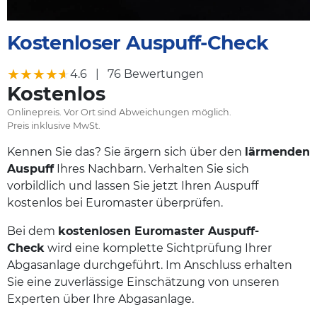
Kostenloser Auspuff-Check
★★★★★
★★★★★
4.6
|
76 Bewertungen
Kostenlos
Onlinepreis. Vor Ort sind Abweichungen möglich.
Preis inklusive MwSt.
Kennen Sie das? Sie ärgern sich über den
lärmenden
Auspuff
Ihres Nachbarn. Verhalten Sie sich
vorbildlich und lassen Sie jetzt Ihren Auspuff
kostenlos bei Euromaster überprüfen.
Bei dem
kostenlosen Euromaster Auspuff-
Check
wird eine komplette Sichtprüfung Ihrer
Abgasanlage durchgeführt. Im Anschluss erhalten
Sie eine zuverlässige Einschätzung von unseren
Experten über Ihre Abgasanlage.