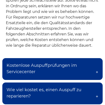
spüren jede Schwachstelle auf. Sollte etwas nicht
in Ordnung sein, erklären wir Ihnen wo das
Problem liegt und wie wir es beheben können.
Für Reparaturen setzen wir nur hochwertige
Ersatzteile ein, die den Qualitätsstandards der
Fahrzeughersteller entsprechen. In den
folgenden Abschnitten erfahren Sie, was wir
prüfen, welche Kosten entstehen können und
wie lange die Reparatur üblicherweise dauert.
Kostenlose Auspuffprüfungen im
Servicecenter
Die Auspuffprüfung ist ein fester Bestandteil
Wie viel kostet es, einen Auspuff zu
unseres kostenlosen Fahrzeugchecks. Wenn Sie
reparieren?
sich Sorgen um den Zustand Ihres
Auspuffsystems machen, kommen Sie einfach