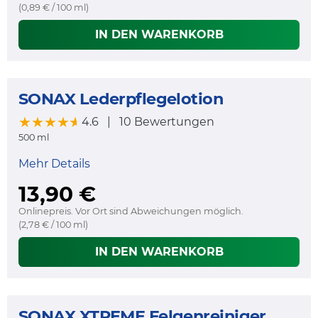
(0,89 € / 100 ml)
IN DEN WARENKORB
SONAX Lederpflegelotion
★★★★★
★★★★★
4.6
|
10 Bewertungen
500 ml
Mehr Details
13,90 €
Onlinepreis. Vor Ort sind Abweichungen möglich.
(2,78 € / 100 ml)
IN DEN WARENKORB
SONAX XTREME Felgenreiniger