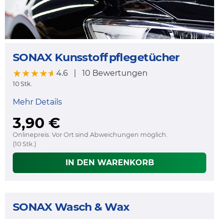
SONAX Kunsstoffpflegetücher
★★★★★
★★★★★
4.6
|
10 Bewertungen
10 Stk.
Mehr Details
3,90 €
Onlinepreis. Vor Ort sind Abweichungen möglich.
(10 Stk.)
IN DEN WARENKORB
SONAX Wasch & Wax