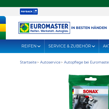
IN BESTEN HÄNDEN
REIFEN
SERVICE & ZUBEHÖR
AK
Startseite
Autoservice
Autopflege bei Euromaste