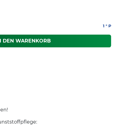
1
° P
N DEN WARENKORB
hen!
nststoffpflege: