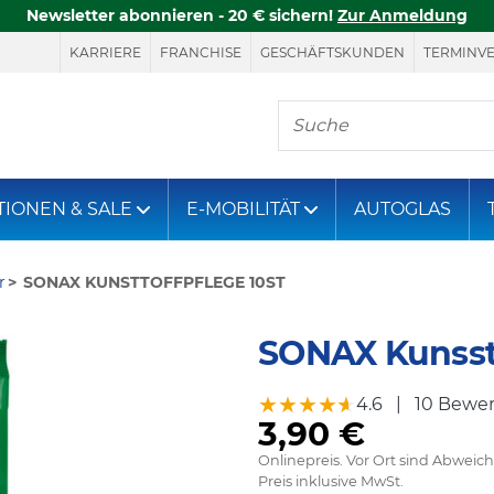
Newsletter abonnieren - 20 € sichern!
Zur Anmeldung
KARRIERE
FRANCHISE
GESCHÄFTSKUNDEN
TERMINV
Hier finden Sie, was S
TIONEN & SALE
E-MOBILITÄT
AUTOGLAS
r
SONAX KUNSTTOFFPFLEGE 10ST
SONAX Kunsst
★★★★★
★★★★★
4.6
|
10 Bewe
3,90 €
Onlinepreis. Vor Ort sind Abwei
Preis inklusive MwSt.