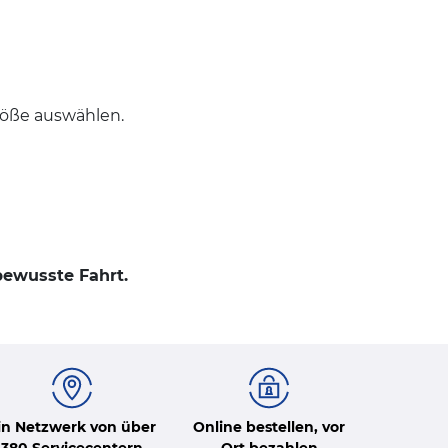
röße auswählen.
bewusste Fahrt.
in Netzwerk von über
Online bestellen, vor
380 Servicecentern
Ort bezahlen