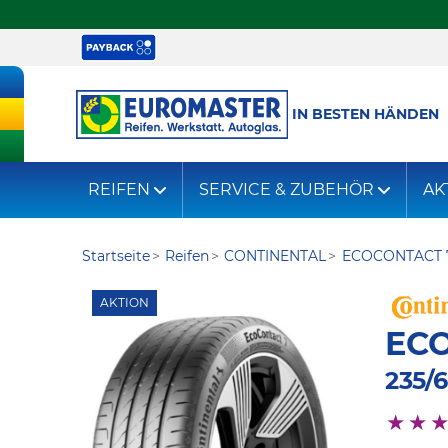
IN BESTEN HÄNDEN
REIFEN
SERVICE & ZUBEHÖR
AK
Startseite
Reifen
CONTINENTAL
ECOCONTACT 
AKTION
EC
235/6