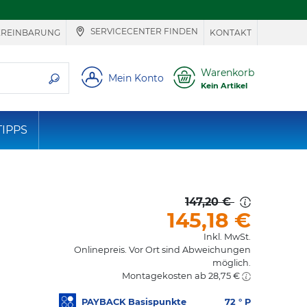
SERVICECENTER FINDEN
EREINBARUNG
KONTAKT
ie suchen
Warenkorb
Mein Konto
Kein Artikel
TIPPS
147,20 €
145,18
€
Inkl. MwSt.
Onlinepreis. Vor Ort sind Abweichungen
möglich.
Montagekosten ab 28,75 €
PAYBACK Basispunkte
72
° P