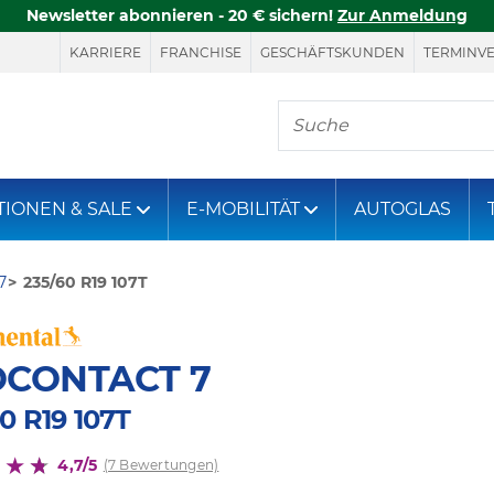
Newsletter abonnieren - 20 € sichern!
Zur Anmeldung
KARRIERE
FRANCHISE
GESCHÄFTSKUNDEN
TERMINV
Hier finden Sie, was S
TIONEN & SALE
E-MOBILITÄT
AUTOGLAS
7
235/60 R19 107T
OCONTACT 7
0 R19 107T
4,7/5
(7 Bewertungen)