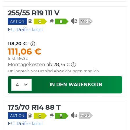
255/55 R19 111 V
73db
C
B
AKTION
EU-Reifenlabel
118,20 €
111,06 €
Inkl. MwSt.
Montagekosten
ab 28,75 €
Onlinepreis. Vor Ort sind Abweichungen möglich.
IN DEN WARENKORB
175/70 R14 88 T
71db
C
B
AKTION
EU-Reifenlabel