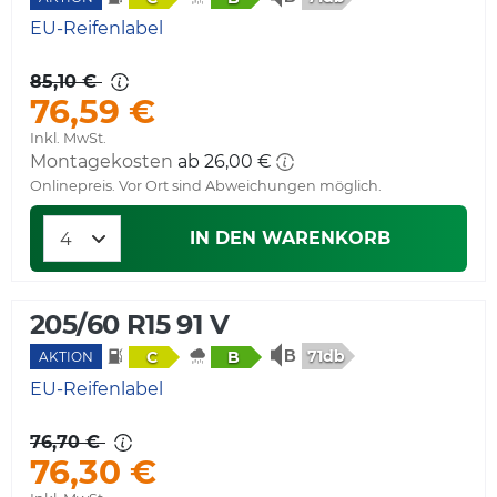
EU-Reifenlabel
85,10 €
76,59 €
Inkl. MwSt.
Montagekosten
ab 26,00 €
Onlinepreis. Vor Ort sind Abweichungen möglich.
IN DEN WARENKORB
205/60 R15 91 V
71db
C
B
AKTION
EU-Reifenlabel
76,70 €
76,30 €