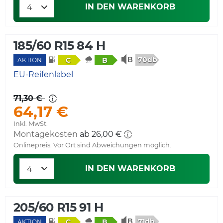
IN DEN WARENKORB
185/60 R15 84 H
70db
C
B
AKTION
EU-Reifenlabel
71,30 €
64,17 €
Inkl. MwSt.
Montagekosten
ab 26,00 €
Onlinepreis. Vor Ort sind Abweichungen möglich.
IN DEN WARENKORB
205/60 R15 91 H
71db
C
B
AKTION