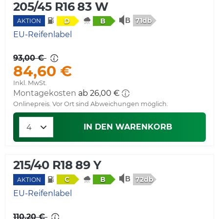
205/45 R16 83 W
71db
D
B
AKTION
EU-Reifenlabel
93,00 €
84,60 €
Inkl. MwSt.
Montagekosten
ab 26,00 €
Onlinepreis. Vor Ort sind Abweichungen möglich.
IN DEN WARENKORB
215/40 R18 89 Y
72db
C
B
AKTION
EU-Reifenlabel
110,20 €