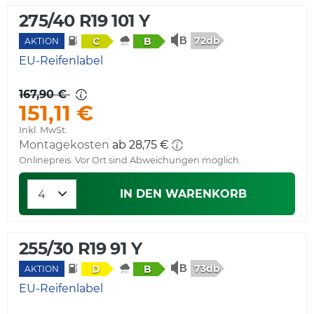
275/40 R19 101 Y
72db
C
B
AKTION
EU-Reifenlabel
167,90 €
151,11 €
Inkl. MwSt.
Montagekosten
ab 28,75 €
Onlinepreis. Vor Ort sind Abweichungen möglich.
IN DEN WARENKORB
255/30 R19 91 Y
73db
D
B
AKTION
EU-Reifenlabel