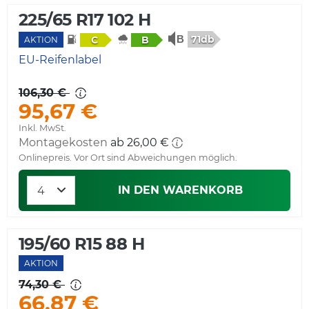
225/65 R17 102 H
71db
C
B
AKTION
EU-Reifenlabel
106,30 €
95,67 €
Inkl. MwSt.
Montagekosten
ab 26,00 €
Onlinepreis. Vor Ort sind Abweichungen möglich.
IN DEN WARENKORB
195/60 R15 88 H
AKTION
74,30 €
66,87 €