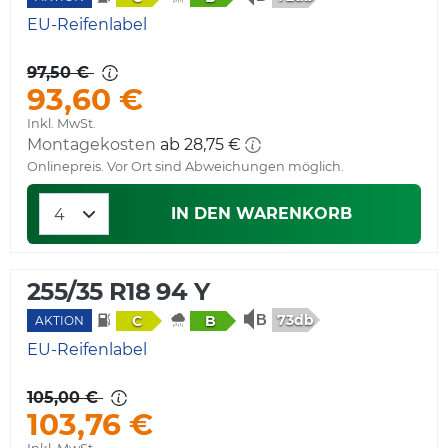
EU-Reifenlabel
97,50 €
93,60 €
Inkl. MwSt.
Montagekosten
ab 28,75 €
Onlinepreis. Vor Ort sind Abweichungen möglich.
IN DEN WARENKORB
255/35 R18 94 Y
73db
C
B
AKTION
EU-Reifenlabel
105,00 €
103,76 €