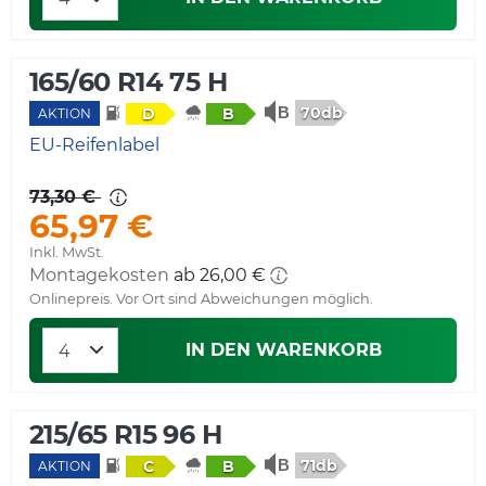
165/60 R14 75 H
70db
D
B
AKTION
EU-Reifenlabel
73,30 €
65,97 €
Inkl. MwSt.
Montagekosten
ab 26,00 €
Onlinepreis. Vor Ort sind Abweichungen möglich.
IN DEN WARENKORB
215/65 R15 96 H
71db
C
B
AKTION