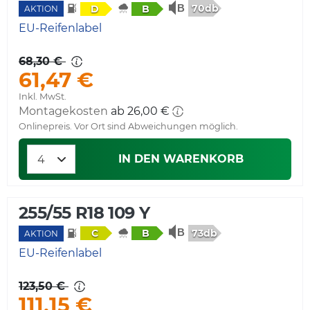
70db
D
B
AKTION
EU-Reifenlabel
68,30 €
61,47 €
Inkl. MwSt.
Montagekosten
ab 26,00 €
Onlinepreis. Vor Ort sind Abweichungen möglich.
IN DEN WARENKORB
255/55 R18 109 Y
73db
C
B
AKTION
EU-Reifenlabel
123,50 €
111,15 €