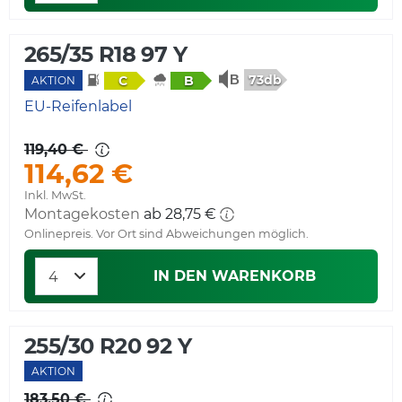
265/35 R18 97 Y
73db
C
B
AKTION
EU-Reifenlabel
119,40 €
114,62 €
Inkl. MwSt.
Montagekosten
ab 28,75 €
Onlinepreis. Vor Ort sind Abweichungen möglich.
IN DEN WARENKORB
255/30 R20 92 Y
AKTION
183,50 €