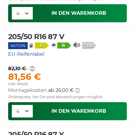
IN DEN WARENKORB
205/50 R16 87 V
71db
C
B
AKTION
EU-Reifenlabel
82,10 €
81,56 €
Inkl. MwSt.
Montagekosten
ab 26,00 €
Onlinepreis. Vor Ort sind Abweichungen möglich.
IN DEN WARENKORB
205/50 R16 87 Y