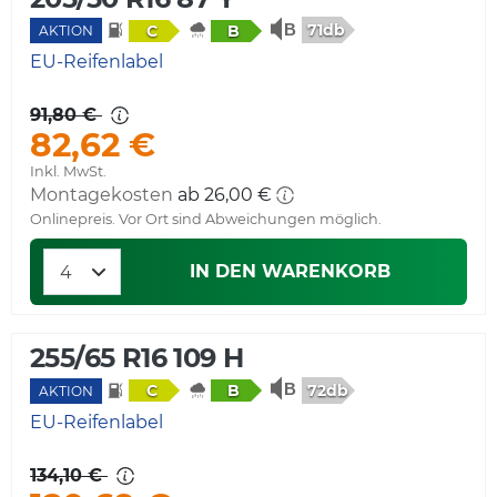
71db
C
B
AKTION
EU-Reifenlabel
91,80 €
82,62 €
Inkl. MwSt.
Montagekosten
ab 26,00 €
Onlinepreis. Vor Ort sind Abweichungen möglich.
IN DEN WARENKORB
255/65 R16 109 H
72db
C
B
AKTION
EU-Reifenlabel
134,10 €