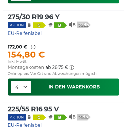
275/30 R19 96 Y
73db
C
B
AKTION
EU-Reifenlabel
172,00 €
154,80 €
Inkl. MwSt.
Montagekosten
ab 28,75 €
Onlinepreis. Vor Ort sind Abweichungen möglich.
IN DEN WARENKORB
225/55 R16 95 V
71db
C
B
AKTION
EU-Reifenlabel