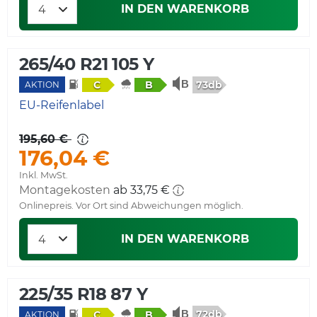
IN DEN WARENKORB
265/40 R21 105 Y
73db
C
B
AKTION
EU-Reifenlabel
195,60 €
176,04 €
Inkl. MwSt.
Montagekosten
ab 33,75 €
Onlinepreis. Vor Ort sind Abweichungen möglich.
IN DEN WARENKORB
225/35 R18 87 Y
72db
C
B
AKTION