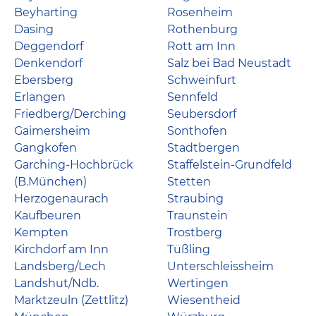
Beyharting
Rosenheim
Dasing
Rothenburg
Deggendorf
Rott am Inn
Denkendorf
Salz bei Bad Neustadt
Ebersberg
Schweinfurt
Erlangen
Sennfeld
Friedberg/Derching
Seubersdorf
Gaimersheim
Sonthofen
Gangkofen
Stadtbergen
Garching-Hochbrück
Staffelstein-Grundfeld
(B.München)
Stetten
Herzogenaurach
Straubing
Kaufbeuren
Traunstein
Kempten
Trostberg
Kirchdorf am Inn
Tüßling
Landsberg/Lech
Unterschleissheim
Landshut/Ndb.
Wertingen
Marktzeuln (Zettlitz)
Wiesentheid