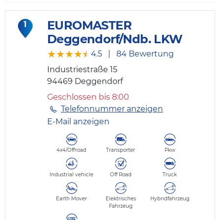
EUROMASTER
1
Deggendorf/Ndb. LKW
★★★★★
★★★★★
4.5
|
84 Bewertung
Industriestraße 15
94469
Deggendorf
Geschlossen bis 8:00
Telefonnummer anzeigen
E-Mail anzeigen
4x4/Offroad
Transporter
Pkw
Industrial vehicle
Off Road
Truck
Earth Mover
Elektrisches
Hybridfahrzeug
Fahrzeug