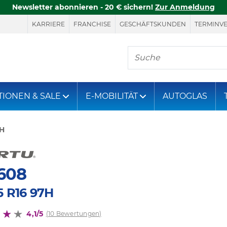
Newsletter abonnieren - 20 € sichern!
Zur Anmeldung
KARRIERE
FRANCHISE
GESCHÄFTSKUNDEN
TERMINV
Hier finden Sie, was S
TIONEN & SALE
E-MOBILITÄT
AUTOGLAS
7H
608
5 R16 97H
4,1/5
(10 Bewertungen)