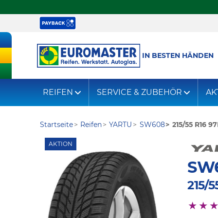
IN BESTEN HÄNDEN
REIFEN
SERVICE & ZUBEHÖR
AK
Startseite
Reifen
YARTU
SW608
215/55 R16 9
AKTION
SW
215/5