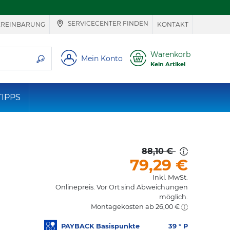
SERVICECENTER FINDEN
EREINBARUNG
KONTAKT
ie suchen
Warenkorb
Mein Konto
Kein Artikel
TIPPS
88,10 €
79,29
€
Inkl. MwSt.
Onlinepreis. Vor Ort sind Abweichungen
möglich.
Montagekosten ab 26,00 €
PAYBACK Basispunkte
39
° P