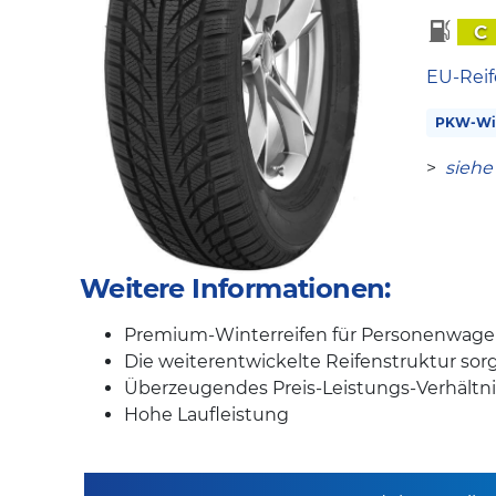
C
EU-Reif
PKW-Win
>
siehe
Weitere Informationen:
Premium-Winterreifen für Personenwag
Die weiterentwickelte Reifenstruktur so
Überzeugendes Preis-Leistungs-Verhältni
Hohe Laufleistung