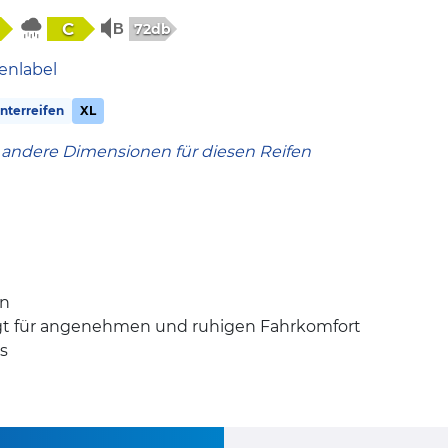
C
72db
enlabel
terreifen
XL
 andere Dimensionen für diesen Reifen
en
rgt für angenehmen und ruhigen Fahrkomfort
s