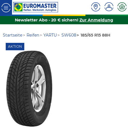
Newsletter Abo - 20 € sichern!
Zur Anmeldung
Startseite
Reifen
YARTU
SW608
185/65 R15 88H
AKTION