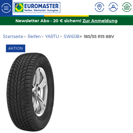
Newsletter Abo - 20 € sichern!
Zur Anmeldung
Startseite
Reifen
YARTU
SW608
185/55 R15 88V
AKTION