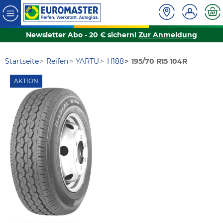
Newsletter Abo - 20 € sichern!
Zur Anmeldung
Startseite
Reifen
YARTU
H188
195/70 R15 104R
AKTION