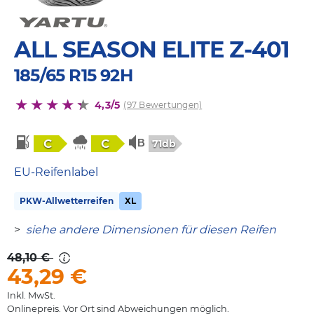
ALL SEASON ELITE Z-401
185/65 R15 92H
4,3/5
(97 Bewertungen)
C
C
71db
EU-Reifenlabel
PKW-Allwetterreifen
XL
>
siehe andere Dimensionen für diesen Reifen
48,10 €
43,29
€
Inkl. MwSt.
Onlinepreis. Vor Ort sind Abweichungen möglich.