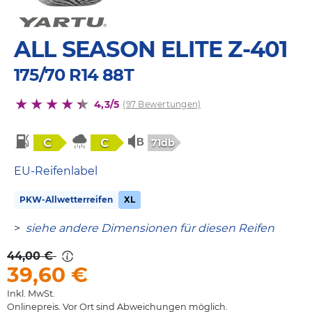
ALL SEASON ELITE Z-401
175/70 R14 88T
4,3/5
(97 Bewertungen)
C
C
71db
EU-Reifenlabel
PKW-Allwetterreifen
XL
>
siehe andere Dimensionen für diesen Reifen
44,00 €
39,60
€
Inkl. MwSt.
Onlinepreis. Vor Ort sind Abweichungen möglich.