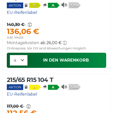
72db
C
A
AKTION
EU-Reifenlabel
140,30 €
136,06 €
Inkl. MwSt.
Montagekosten
ab 26,00 €
Onlinepreis. Vor Ort sind Abweichungen möglich.
IN DEN WARENKORB
215/65 R15 104 T
72db
D
A
AKTION
EU-Reifenlabel
117,00 €