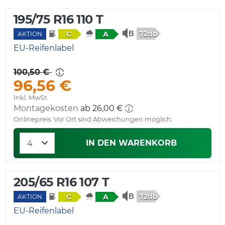
195/75 R16 110 T
72db
C
A
AKTION
EU-Reifenlabel
100,50 €
96,56 €
Inkl. MwSt.
Montagekosten
ab 26,00 €
Onlinepreis. Vor Ort sind Abweichungen möglich.
IN DEN WARENKORB
205/65 R16 107 T
72db
C
A
AKTION
EU-Reifenlabel