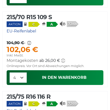
215/70 R15 109 S
72db
C
A
AKTION
EU-Reifenlabel
104,90 €
102,06 €
Inkl. MwSt.
Montagekosten
ab 26,00 €
Onlinepreis. Vor Ort sind Abweichungen möglich.
IN DEN WARENKORB
215/75 R16 116 R
72db
C
A
AKTION