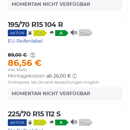
MOMENTAN NICHT VERFÜGBAR
195/70 R15 104 R
72db
C
A
AKTION
EU-Reifenlabel
89,00 €
86,56 €
Inkl. MwSt.
Montagekosten
ab 26,00 €
Onlinepreis. Vor Ort sind Abweichungen möglich.
MOMENTAN NICHT VERFÜGBAR
225/70 R15 112 S
72db
C
A
AKTION