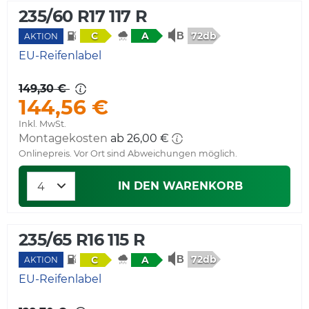
235/60 R17 117 R
72db
C
A
AKTION
EU-Reifenlabel
149,30 €
144,56 €
Inkl. MwSt.
Montagekosten
ab 26,00 €
Onlinepreis. Vor Ort sind Abweichungen möglich.
IN DEN WARENKORB
235/65 R16 115 R
72db
C
A
AKTION
EU-Reifenlabel