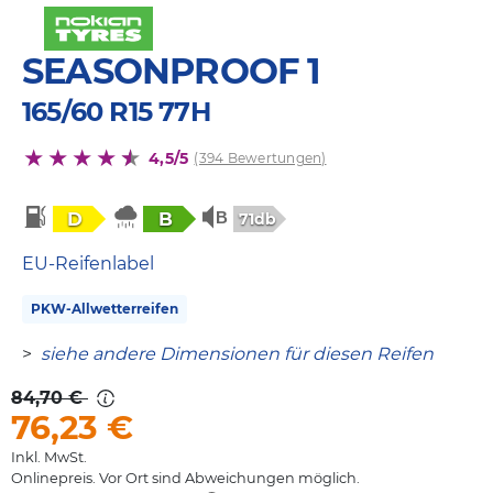
SEASONPROOF 1
165/60 R15 77H
4,5/5
(394 Bewertungen)
D
B
71db
EU-Reifenlabel
PKW-Allwetterreifen
>
siehe andere Dimensionen für diesen Reifen
84,70 €
76,23
€
Inkl. MwSt.
Onlinepreis. Vor Ort sind Abweichungen möglich.