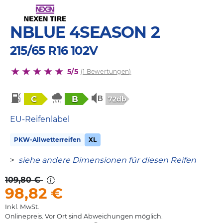
NBLUE 4SEASON 2
215/65 R16 102V
5/5
(1 Bewertungen)
C
B
72db
EU-Reifenlabel
PKW-Allwetterreifen
XL
>
siehe andere Dimensionen für diesen Reifen
109,80 €
98,82
€
Inkl. MwSt.
Onlinepreis. Vor Ort sind Abweichungen möglich.