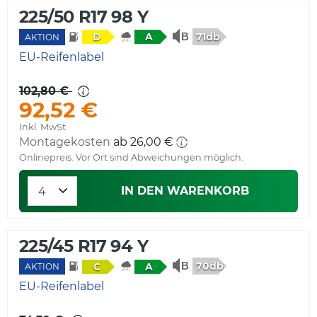
225/50 R17 98 Y
71db
D
A
AKTION
EU-Reifenlabel
102,80 €
92,52 €
Inkl. MwSt.
Montagekosten
ab 26,00 €
Onlinepreis. Vor Ort sind Abweichungen möglich.
IN DEN WARENKORB
225/45 R17 94 Y
70db
C
A
AKTION
EU-Reifenlabel