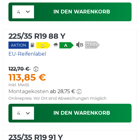
IN DEN WARENKORB
225/35 R19 88 Y
71db
D
A
AKTION
EU-Reifenlabel
122,70 €
113,85 €
Inkl. MwSt.
Montagekosten
ab 28,75 €
Onlinepreis. Vor Ort sind Abweichungen möglich.
IN DEN WARENKORB
235/35 R19 91 Y