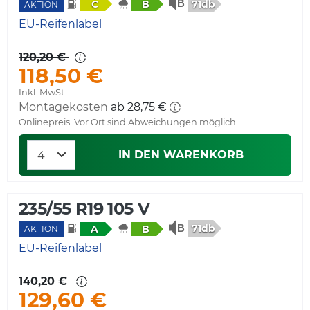
71db
C
B
AKTION
EU-Reifenlabel
120,20 €
118,50 €
Inkl. MwSt.
Montagekosten
ab 28,75 €
Onlinepreis. Vor Ort sind Abweichungen möglich.
IN DEN WARENKORB
235/55 R19 105 V
71db
A
B
AKTION
EU-Reifenlabel
140,20 €
129,60 €