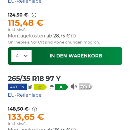
EU-Reifenlabel
124,50 €
115,48 €
Inkl. MwSt.
Montagekosten
ab 28,75 €
Onlinepreis. Vor Ort sind Abweichungen möglich.
IN DEN WARENKORB
265/35 R18 97 Y
70db
C
A
AKTION
EU-Reifenlabel
148,50 €
133,65 €
Inkl. MwSt.
Montagekosten
ab 28,75 €