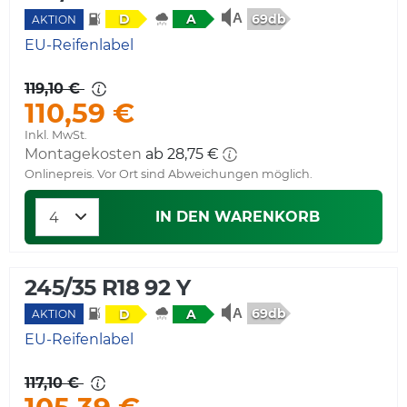
69db
D
A
AKTION
EU-Reifenlabel
119,10 €
110,59 €
Inkl. MwSt.
Montagekosten
ab 28,75 €
Onlinepreis. Vor Ort sind Abweichungen möglich.
IN DEN WARENKORB
245/35 R18 92 Y
69db
D
A
AKTION
EU-Reifenlabel
117,10 €