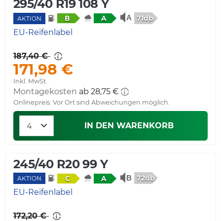
295/40 R19 108 Y
71db
B
A
AKTION
EU-Reifenlabel
187,40 €
171,98 €
Inkl. MwSt.
Montagekosten
ab 28,75 €
Onlinepreis. Vor Ort sind Abweichungen möglich.
IN DEN WARENKORB
245/40 R20 99 Y
72db
C
A
AKTION
EU-Reifenlabel
172,20 €