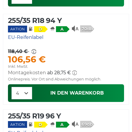
255/35 R18 94 Y
70db
D
A
AKTION
EU-Reifenlabel
118,40 €
106,56 €
Inkl. MwSt.
Montagekosten
ab 28,75 €
Onlinepreis. Vor Ort sind Abweichungen möglich.
IN DEN WARENKORB
255/35 R19 96 Y
69db
D
A
AKTION