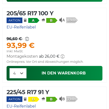
205/65 R17 100 Y
69db
A
B
AKTION
EU-Reifenlabel
96,60 €
93,99 €
Inkl. MwSt.
Montagekosten
ab 26,00 €
Onlinepreis. Vor Ort sind Abweichungen möglich.
IN DEN WARENKORB
225/45 R17 91 Y
71db
D
B
AKTION
EU-Reifenlabel