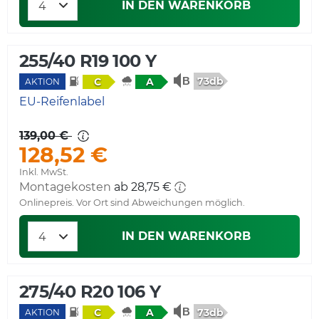
IN DEN WARENKORB
255/40 R19 100 Y
73db
C
A
AKTION
EU-Reifenlabel
139,00 €
128,52 €
Inkl. MwSt.
Montagekosten
ab 28,75 €
Onlinepreis. Vor Ort sind Abweichungen möglich.
IN DEN WARENKORB
275/40 R20 106 Y
73db
C
A
AKTION