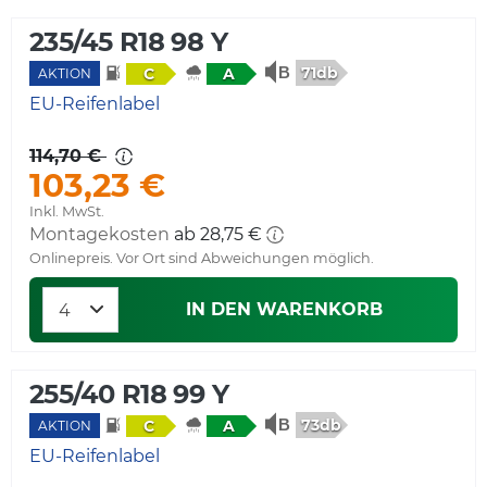
235/45 R18 98 Y
71db
C
A
AKTION
EU-Reifenlabel
114,70 €
103,23 €
Inkl. MwSt.
Montagekosten
ab 28,75 €
Onlinepreis. Vor Ort sind Abweichungen möglich.
IN DEN WARENKORB
255/40 R18 99 Y
73db
C
A
AKTION
EU-Reifenlabel