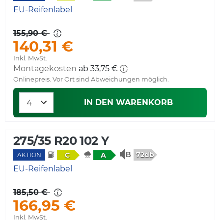
EU-Reifenlabel
155,90 €
140,31 €
Inkl. MwSt.
Montagekosten
ab 33,75 €
Onlinepreis. Vor Ort sind Abweichungen möglich.
IN DEN WARENKORB
275/35 R20 102 Y
72db
C
A
AKTION
EU-Reifenlabel
185,50 €
166,95 €
Inkl. MwSt.