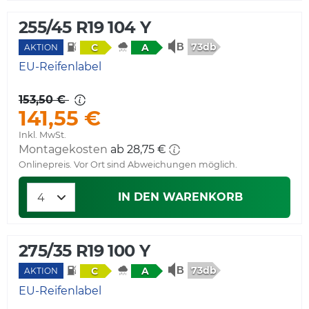
255/45 R19 104 Y
73db
C
A
AKTION
EU-Reifenlabel
153,50 €
141,55 €
Inkl. MwSt.
Montagekosten
ab 28,75 €
Onlinepreis. Vor Ort sind Abweichungen möglich.
IN DEN WARENKORB
275/35 R19 100 Y
73db
C
A
AKTION
EU-Reifenlabel