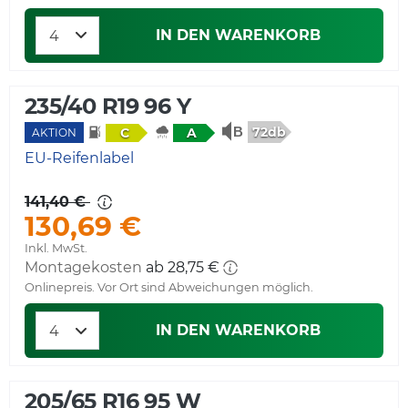
IN DEN WARENKORB
235/40 R19 96 Y
72db
C
A
AKTION
EU-Reifenlabel
141,40 €
130,69 €
Inkl. MwSt.
Montagekosten
ab 28,75 €
Onlinepreis. Vor Ort sind Abweichungen möglich.
IN DEN WARENKORB
205/65 R16 95 W