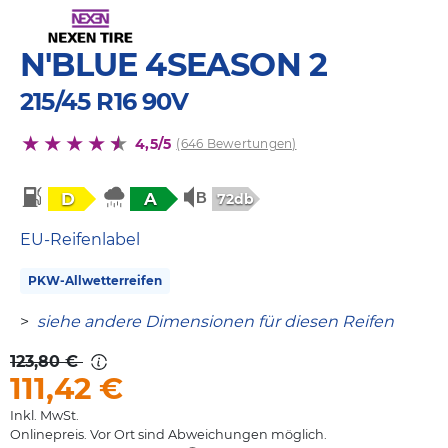
N'BLUE 4SEASON 2
215/45 R16 90V
4,5/5
(646 Bewertungen)
D
A
72db
EU-Reifenlabel
PKW-Allwetterreifen
>
siehe andere Dimensionen für diesen Reifen
123,80 €
111,42
€
Inkl. MwSt.
Onlinepreis. Vor Ort sind Abweichungen möglich.