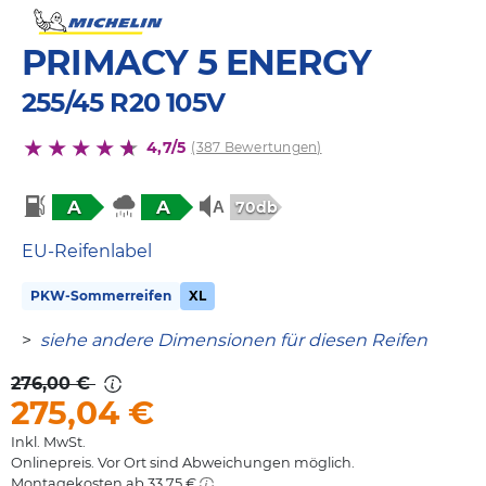
PRIMACY 5 ENERGY
255/45 R20 105V
4,7/5
(387 Bewertungen)
A
A
70db
EU-Reifenlabel
PKW-Sommerreifen
XL
>
siehe andere Dimensionen für diesen Reifen
276,00 €
275,04
€
Inkl. MwSt.
Onlinepreis. Vor Ort sind Abweichungen möglich.
Montagekosten ab 33,75 €