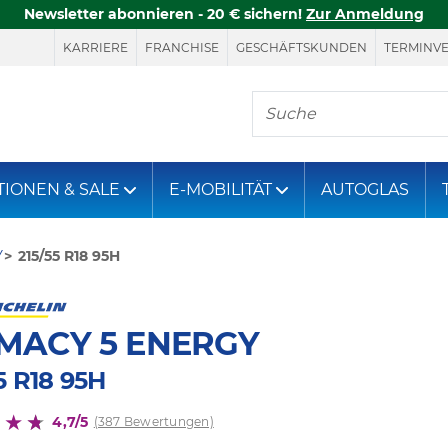
Newsletter abonnieren - 20 € sichern!
Zur Anmeldung
KARRIERE
FRANCHISE
GESCHÄFTSKUNDEN
TERMINV
Hier finden Sie, was S
TIONEN & SALE
E-MOBILITÄT
AUTOGLAS
Y
215/55 R18 95H
MACY 5 ENERGY
5 R18 95H
4,7/5
(387 Bewertungen)