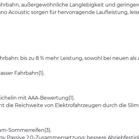
Fahrbahn, außergewöhnliche Langlebigkeit und geringere
no Acoustic sorgen für hervorragende Laufleistung, lei
rbahn: bis zu 8 % mehr Leistung, sowohl bei neuen als a
asser Fahrbahn(1).
chelin mit AAA-Bewertung(1).
ht die Reichweite von Elektrofahrzeugen durch die Slim
ium-Sommerreifen(3).
y Passive 2.0-Zusammensetzung: bessere Abriebfestig