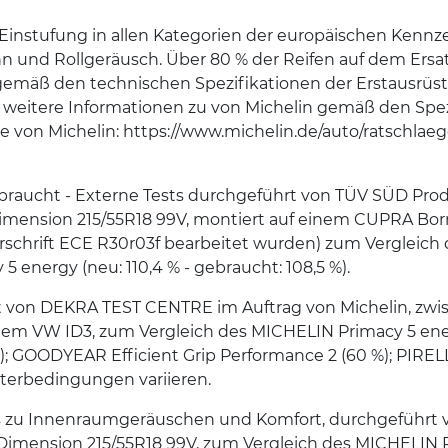
 Einstufung in allen Kategorien der europäischen Kennz
ahn und Rollgeräusch. Über 80 % der Reifen auf dem Ersa
N gemäß den technischen Spezifikationen der Erstausrü
r weitere Informationen zu von Michelin gemäß den Spe
ite von Michelin: https://www.michelin.de/auto/ratschlae
braucht - Externe Tests durchgeführt von TÜV SÜD Produ
Dimension 215/55R18 99V, montiert auf einem CUPRA Born
chrift ECE R30r03f bearbeitet wurden) zum Vergleich d
energy (neu: 110,4 % - gebraucht: 108,5 %).
hrt von DEKRA TEST CENTRE im Auftrag von Michelin, zw
einem VW ID3, zum Vergleich des MICHELIN Primacy 5 e
 GOODYEAR Efficient Grip Performance 2 (60 %); PIRELLI
terbedingungen variieren.
sts zu Innenraumgeräuschen und Komfort, durchgeführt 
er Dimension 215/55R18 99V, zum Vergleich des MICHELIN