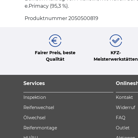
e.Primacy (95,3 %).
Produktnummer 2050500819
Fairer Preis, beste
KFZ-
Qualität
Meisterwerkstätten
Services
Onlines
Inspektion
Kontakt
Reifenwechsel
Widerruf
Ölwechsel
FAQ
Reifenmontage
Outlet
HU/AU
Aktionen