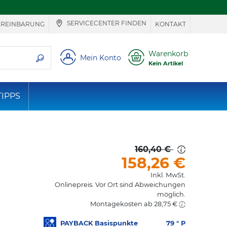
SERVICECENTER FINDEN
EREINBARUNG
KONTAKT
ie suchen
Warenkorb
Mein Konto
Kein Artikel
TIPPS
160,40 €
158,26
€
Inkl. MwSt.
Onlinepreis. Vor Ort sind Abweichungen
möglich.
Montagekosten ab 28,75 €
PAYBACK Basispunkte
79
° P