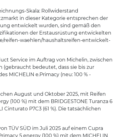
eichnungs-Skala: Rollwiderstand
tzmarkt in dieser Kategorie entsprechen der
stung entwickelt wurden, sind gemäß den
zifikationen der Erstausrüstung entwickelten
ge/reifen-waehlen/haushaltsreifen-entwickelt-
ct Service im Auftrag von Michelin, zwischen
 (gebraucht bedeutet, dass sie bis zur
es MICHELIN e.Primacy (neu: 100 % -
ischen August und Oktober 2025, mit Reifen
nergy (100 %) mit dem BRIDGESTONE Turanza 6
 Cinturato P7C3 (61 %). Die tatsächlichen
von TÜV SÜD im Juli 2025 auf einem Cupra
 Primacy 5 energy (100 %) mit dem MICHELIN