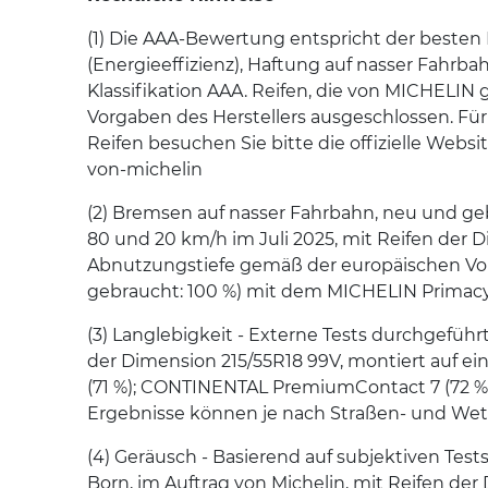
(1) Die AAA-Bewertung entspricht der besten
(Energieeffizienz), Haftung auf nasser Fahrb
Klassifikation AAA. Reifen, die von MICHELI
Vorgaben des Herstellers ausgeschlossen. Fü
Reifen besuchen Sie bitte die offizielle Webs
von-michelin
(2) Bremsen auf nasser Fahrbahn, neu und ge
80 und 20 km/h im Juli 2025, mit Reifen der 
Abnutzungstiefe gemäß der europäischen Vors
gebraucht: 100 %) mit dem MICHELIN Primacy 5 
(3) Langlebigkeit - Externe Tests durchgefü
der Dimension 215/55R18 99V, montiert auf 
(71 %); CONTINENTAL PremiumContact 7 (72 %);
Ergebnisse können je nach Straßen- und Wet
(4) Geräusch - Basierend auf subjektiven Te
Born, im Auftrag von Michelin, mit Reifen d