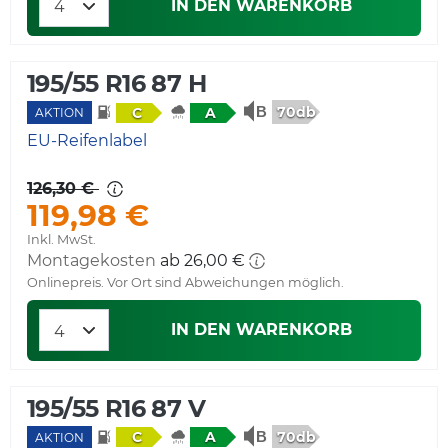
IN DEN WARENKORB
195/55 R16 87 H
70db
C
A
AKTION
EU-Reifenlabel
126,30 €
119,98 €
Inkl. MwSt.
Montagekosten
Onlinepreis. Vor Ort sind Abweichungen möglich.
IN DEN WARENKORB
195/55 R16 87 V
70db
C
A
AKTION