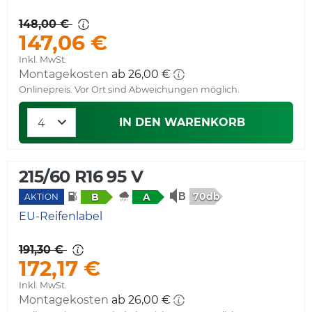
148,00 €
147,06 €
Inkl. MwSt.
Montagekosten
Onlinepreis. Vor Ort sind Abweichungen möglich.
IN DEN WARENKORB
215/60 R16 95 V
70db
B
A
AKTION
EU-Reifenlabel
191,30 €
172,17 €
Inkl. MwSt.
Montagekosten