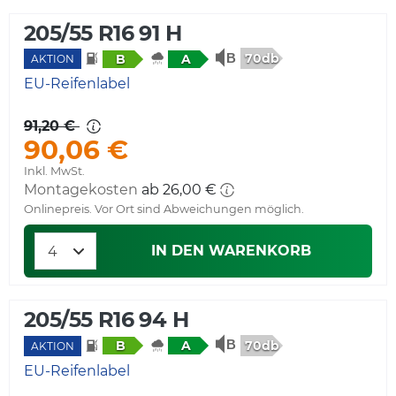
205/55 R16 91 H
70db
B
A
AKTION
EU-Reifenlabel
91,20 €
90,06 €
Inkl. MwSt.
Montagekosten
Onlinepreis. Vor Ort sind Abweichungen möglich.
IN DEN WARENKORB
205/55 R16 94 H
70db
B
A
AKTION
EU-Reifenlabel