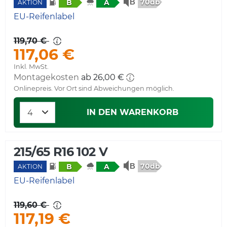
70db
B
A
AKTION
EU-Reifenlabel
119,70 €
117,06 €
Inkl. MwSt.
Montagekosten
Onlinepreis. Vor Ort sind Abweichungen möglich.
IN DEN WARENKORB
215/65 R16 102 V
70db
B
A
AKTION
EU-Reifenlabel
119,60 €
117,19 €