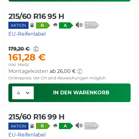
215/60 R16 95 H
70db
B
A
AKTION
EU-Reifenlabel
179,20 €
161,28 €
Inkl. MwSt.
Montagekosten
Onlinepreis. Vor Ort sind Abweichungen möglich.
IN DEN WARENKORB
215/60 R16 99 H
70db
B
A
AKTION
EU-Reifenlabel