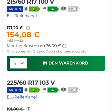
215/60 R17 100 V
70db
B
A
AKTION
EU-Reifenlabel
171,20 €
154,08 €
Inkl. MwSt.
Montagekosten
Onlinepreis. Vor Ort sind Abweichungen möglich.
IN DEN WARENKORB
225/60 R17 103 V
70db
B
A
AKTION
EU-Reifenlabel
191,80 €