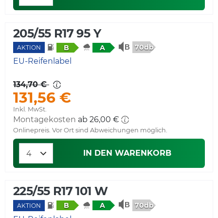
205/55 R17 95 Y
70db
B
A
AKTION
EU-Reifenlabel
134,70 €
131,56 €
Inkl. MwSt.
Montagekosten
Onlinepreis. Vor Ort sind Abweichungen möglich.
IN DEN WARENKORB
225/55 R17 101 W
70db
B
A
AKTION