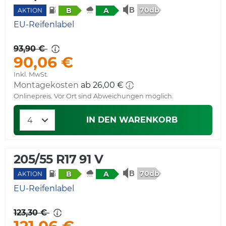
70db
B
A
AKTION
EU-Reifenlabel
93,90 €
90,06 €
Inkl. MwSt.
Montagekosten
Onlinepreis. Vor Ort sind Abweichungen möglich.
IN DEN WARENKORB
205/55 R17 91 V
70db
B
A
AKTION
EU-Reifenlabel
123,30 €
121,06 €