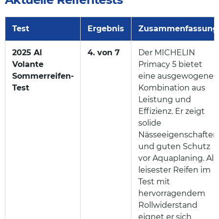
Test
Ergebnis
Zusammenfassung
2025 Al
4. von 7
Der MICHELIN
Volante
Primacy 5 bietet
Sommerreifen-
eine ausgewogene
Test
Kombination aus
Leistung und
Effizienz. Er zeigt
solide
Nässeeigenschaften
und guten Schutz
vor Aquaplaning. Als
leisester Reifen im
Test mit
hervorragendem
Rollwiderstand
eignet er sich