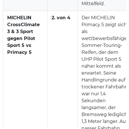
Mittelfeld.
MICHELIN
2. von 4
Der MICHELIN
CrossClimate
Primacy 5 zeigt sich
3 & 3 Sport
als
gegen Pilot
wettbewerbsfähiger
Sport 5 vs
Sommer-Touring-
Primacy 5
Reifen, der dem
UHP Pilot Sport 5
näher kommt als
erwartet. Seine
Handlingrunde auf
trockener Fahrbahn
war nur 1,4
Sekunden
langsamer, der
Bremsweg lediglich
1,3 Meter länger. Auf
nasser Fahrbahn