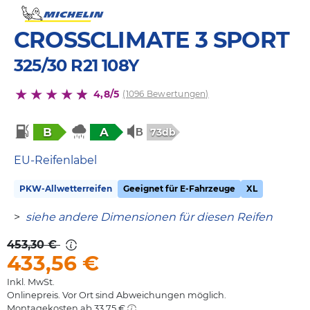
CROSSCLIMATE 3 SPORT
325/30 R21 108Y
4,8/5
(1096 Bewertungen)
B
A
73db
EU-Reifenlabel
PKW-Allwetterreifen
Geeignet für E-Fahrzeuge
XL
>
siehe andere Dimensionen für diesen Reifen
453,30 €
433,56
€
Inkl. MwSt.
Onlinepreis. Vor Ort sind Abweichungen möglich.
Montagekosten ab 33,75 €