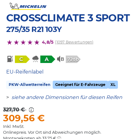
CROSSCLIMATE 3 SPORT
275/35 R21 103Y
4,8/5
(1097 Bewertungen)
C
A
72db
EU-Reifenlabel
PKW-Allwetterreifen
Geeignet für E-Fahrzeuge
XL
>
siehe andere Dimensionen für diesen Reifen
327,70 €
309,56
€
Inkl. MwSt.
Onlinepreis. Vor Ort sind Abweichungen möglich.
Montagekosten ab 33,75 €