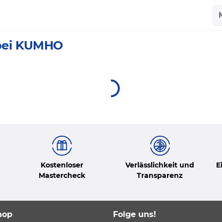
h bei KUMHO
Kostenloser
Verlässlichkeit und
E
Mastercheck
Transparenz
hop
Folge uns!