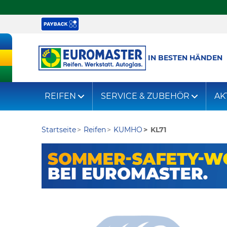
IN BESTEN HÄNDEN
REIFEN
SERVICE & ZUBEHÖR
AK
Startseite
Reifen
KUMHO
KL71