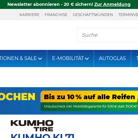
Newsletter abonnieren - 20 € sichern!
Zur Anmeldung
KARRIERE
FRANCHISE
GESCHÄFTSKUNDEN
TERMINV
Hier finden Sie, was S
TIONEN & SALE
E-MOBILITÄT
AUTOGLAS
KUMHO KL71