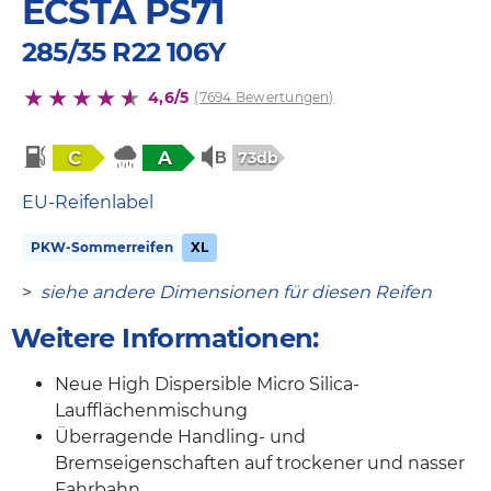
ECSTA PS71
285/35 R22 106Y
4,6/5
(7694 Bewertungen)
C
A
73db
EU-Reifenlabel
PKW-Sommerreifen
XL
>
siehe andere Dimensionen für diesen Reifen
Weitere Informationen:
Neue High Dispersible Micro Silica-
Laufflächenmischung
Überragende Handling- und
Bremseigenschaften auf trockener und nasser
Fahrbahn