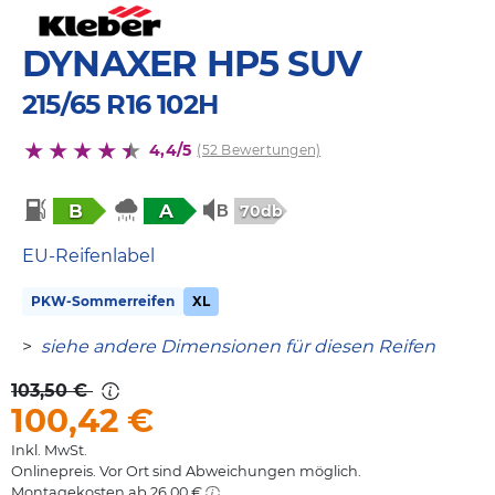
DYNAXER HP5 SUV
215/65 R16 102H
4,4/5
(52 Bewertungen)
B
A
70db
EU-Reifenlabel
PKW-Sommerreifen
XL
>
siehe andere Dimensionen für diesen Reifen
103,50 €
100,42
€
Inkl. MwSt.
Onlinepreis. Vor Ort sind Abweichungen möglich.
Montagekosten ab 26,00 €