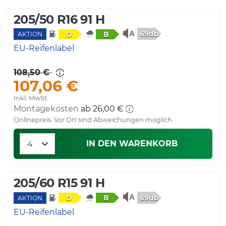
205/50 R16 91 H
69db
D
B
AKTION
EU-Reifenlabel
108,50 €
107,06 €
Inkl. MwSt.
Montagekosten
ab 26,00 €
Onlinepreis. Vor Ort sind Abweichungen möglich.
IN DEN WARENKORB
205/60 R15 91 H
69db
D
B
AKTION
EU-Reifenlabel