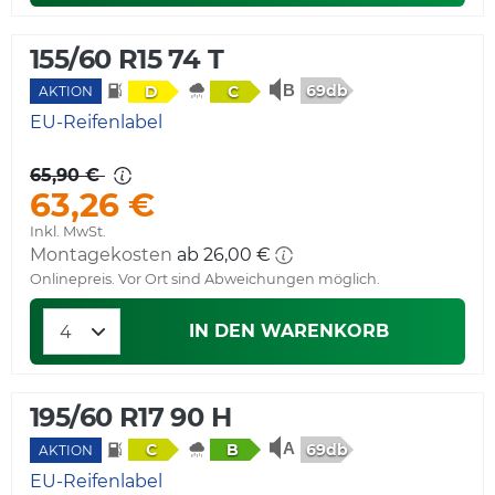
155/60 R15 74 T
69db
D
C
AKTION
EU-Reifenlabel
65,90 €
63,26 €
Inkl. MwSt.
Montagekosten
ab 26,00 €
Onlinepreis. Vor Ort sind Abweichungen möglich.
IN DEN WARENKORB
195/60 R17 90 H
69db
C
B
AKTION
EU-Reifenlabel