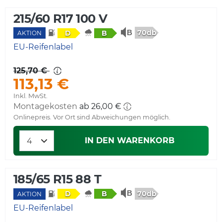
215/60 R17 100 V
70db
D
B
AKTION
EU-Reifenlabel
125,70 €
113,13 €
Inkl. MwSt.
Montagekosten
ab 26,00 €
Onlinepreis. Vor Ort sind Abweichungen möglich.
IN DEN WARENKORB
185/65 R15 88 T
70db
D
B
AKTION
EU-Reifenlabel