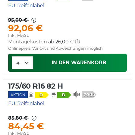
EU-Reifenlabel
95,00 €
92,06 €
Inkl. MwSt.
Montagekosten
ab 26,00 €
Onlinepreis. Vor Ort sind Abweichungen möglich.
IN DEN WARENKORB
175/60 R16 82 H
70db
D
B
AKTION
EU-Reifenlabel
85,80 €
84,45 €
Inkl. MwSt.