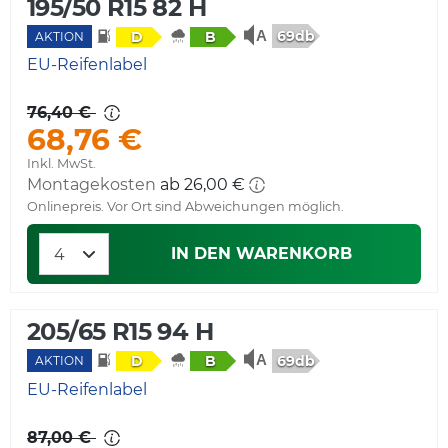
195/50 R15 82 H
69db
D
B
AKTION
EU-Reifenlabel
76,40 €
68,76 €
Inkl. MwSt.
Montagekosten
ab 26,00 €
Onlinepreis. Vor Ort sind Abweichungen möglich.
IN DEN WARENKORB
205/65 R15 94 H
69db
D
B
AKTION
EU-Reifenlabel
87,00 €