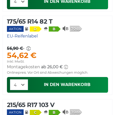
IN DEN WARENKORB
175/65 R14 82 T
70db
D
B
AKTION
EU-Reifenlabel
56,90 €
54,62 €
Inkl. MwSt.
Montagekosten
ab 26,00 €
Onlinepreis. Vor Ort sind Abweichungen möglich.
IN DEN WARENKORB
215/65 R17 103 V
70db
C
B
AKTION