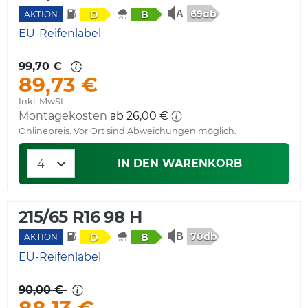
69db
D
B
AKTION
EU-Reifenlabel
99,70 €
89,73 €
Inkl. MwSt.
Montagekosten
ab 26,00 €
Onlinepreis. Vor Ort sind Abweichungen möglich.
IN DEN WARENKORB
215/65 R16 98 H
70db
D
B
AKTION
EU-Reifenlabel
90,00 €
88,13 €