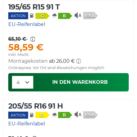
195/65 R15 91 T
69db
C
B
AKTION
EU-Reifenlabel
65,10 €
58,59 €
Inkl. MwSt.
Montagekosten
ab 26,00 €
Onlinepreis. Vor Ort sind Abweichungen möglich.
IN DEN WARENKORB
205/55 R16 91 H
69db
D
B
AKTION
EU-Reifenlabel