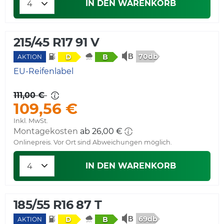
IN DEN WARENKORB
215/45 R17 91 V
70db
D
B
AKTION
EU-Reifenlabel
111,00 €
109,56 €
Inkl. MwSt.
Montagekosten
ab 26,00 €
Onlinepreis. Vor Ort sind Abweichungen möglich.
IN DEN WARENKORB
185/55 R16 87 T
69db
D
B
AKTION