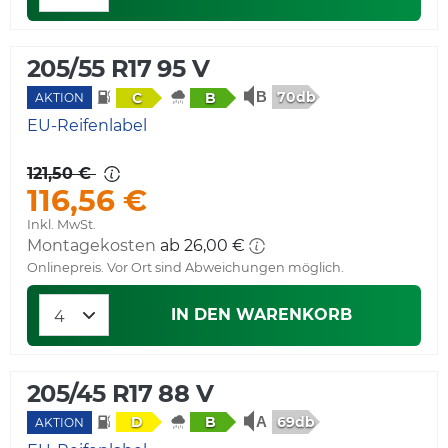
205/55 R17 95 V
70db
C
B
AKTION
EU-Reifenlabel
121,50 €
116,56 €
Inkl. MwSt.
Montagekosten
ab 26,00 €
Onlinepreis. Vor Ort sind Abweichungen möglich.
IN DEN WARENKORB
205/45 R17 88 V
69db
D
B
AKTION