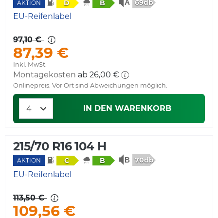
69db
D
B
AKTION
EU-Reifenlabel
97,10 €
87,39 €
Inkl. MwSt.
Montagekosten
ab 26,00 €
Onlinepreis. Vor Ort sind Abweichungen möglich.
IN DEN WARENKORB
215/70 R16 104 H
70db
C
B
AKTION
EU-Reifenlabel
113,50 €
109,56 €