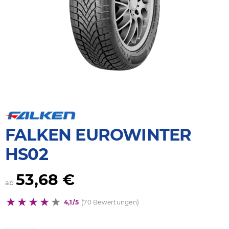
FALKEN EUROWINTER
HS02
53,68 €
ab
4,1/5
(70 Bewertungen)