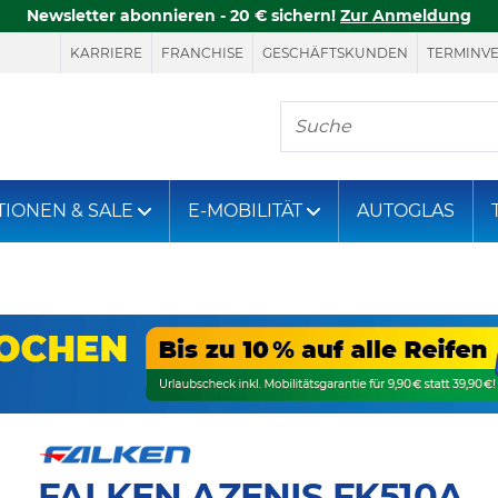
Newsletter abonnieren - 20 € sichern!
Zur Anmeldung
KARRIERE
FRANCHISE
GESCHÄFTSKUNDEN
TERMINV
Hier finden Sie, was S
TIONEN & SALE
E-MOBILITÄT
AUTOGLAS
FALKEN AZENIS FK510A