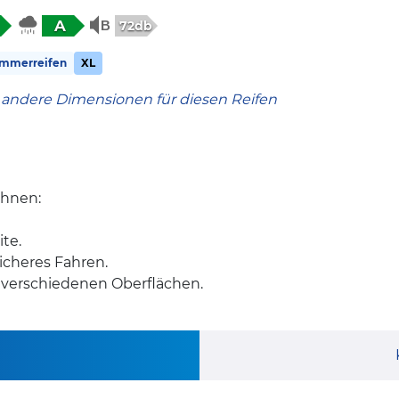
A
72db
mmerreifen
XL
 andere Dimensionen für diesen Reifen
Ihnen:
te.
licheres Fahren.
f verschiedenen Oberflächen.