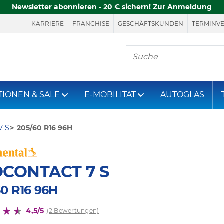
Newsletter abonnieren - 20 € sichern!
Zur Anmeldung
KARRIERE
FRANCHISE
GESCHÄFTSKUNDEN
TERMINV
Hier finden Sie, was S
TIONEN & SALE
E-MOBILITÄT
AUTOGLAS
7 S
205/60 R16 96H
CONTACT 7 S
60 R16 96H
4,5/5
(2 Bewertungen)