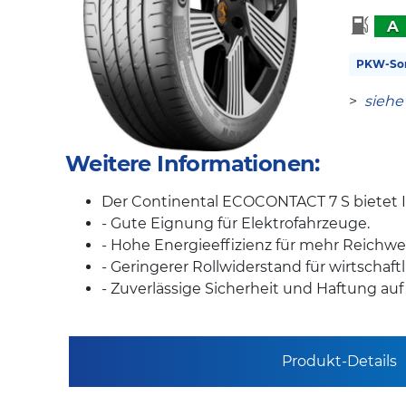
A
PKW-So
>
siehe
Weitere Informationen:
Der Continental ECOCONTACT 7 S bietet 
- Gute Eignung für Elektrofahrzeuge.
- Hohe Energieeffizienz für mehr Reichwei
- Geringerer Rollwiderstand für wirtschaft
- Zuverlässige Sicherheit und Haftung au
Produkt-Details