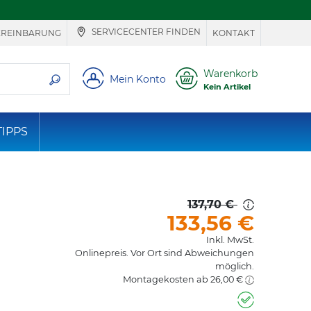
SERVICECENTER FINDEN
EREINBARUNG
KONTAKT
ie suchen
Warenkorb
Mein Konto
Kein Artikel
TIPPS
137,70 €
133,56
€
Inkl. MwSt.
Onlinepreis. Vor Ort sind Abweichungen
möglich.
Montagekosten ab 26,00 €