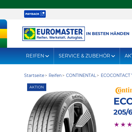
IN BESTEN HÄNDEN
REIFEN
SERVICE & ZUBEHÖR
AK
Startseite
Reifen
CONTINENTAL
ECOCONTACT 
AKTION
ECO
205/