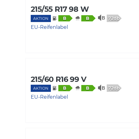
215/55 R17 98 W
72db
B
B
AKTION
EU-Reifenlabel
215/60 R16 99 V
72db
B
B
AKTION
EU-Reifenlabel