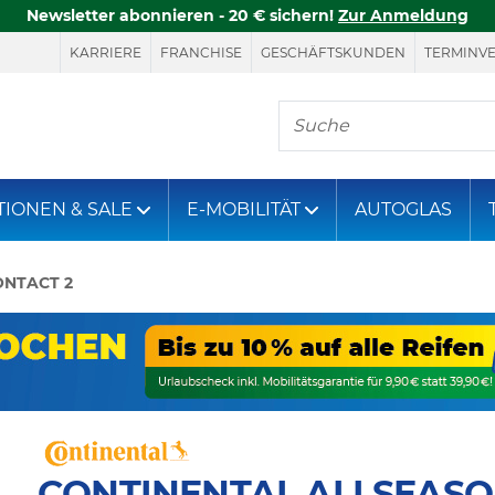
Newsletter abonnieren - 20 € sichern!
Zur Anmeldung
KARRIERE
FRANCHISE
GESCHÄFTSKUNDEN
TERMINV
Hier finden Sie, was S
TIONEN & SALE
E-MOBILITÄT
AUTOGLAS
NTACT 2
CONTINENTAL ALLSEASO