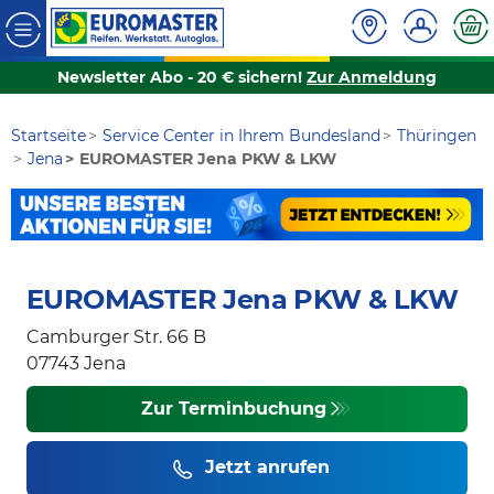
Newsletter Abo - 20 € sichern!
Zur Anmeldung
Startseite
Service Center in Ihrem Bundesland
Thüringen
Jena
EUROMASTER Jena PKW & LKW
EUROMASTER Jena PKW & LKW
Camburger Str. 66 B
07743
Jena
Zur Terminbuchung
Jetzt anrufen