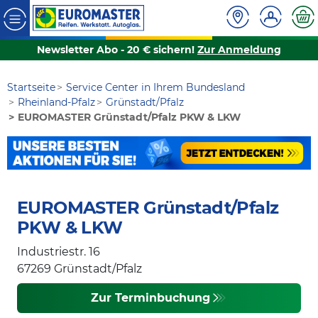
Newsletter Abo - 20 € sichern!
Zur Anmeldung
Startseite
Service Center in Ihrem Bundesland
Rheinland-Pfalz
Grünstadt/Pfalz
EUROMASTER Grünstadt/Pfalz PKW & LKW
EUROMASTER Grünstadt/Pfalz
PKW & LKW
Industriestr. 16
67269
Grünstadt/Pfalz
Zur Terminbuchung