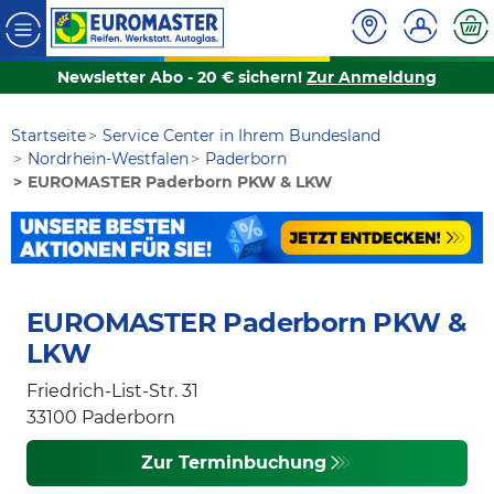
Newsletter Abo - 20 € sichern!
Zur Anmeldung
Startseite
Service Center in Ihrem Bundesland
Nordrhein-Westfalen
Paderborn
EUROMASTER Paderborn PKW & LKW
EUROMASTER Paderborn PKW &
LKW
Friedrich-List-Str. 31
33100
Paderborn
Zur Terminbuchung