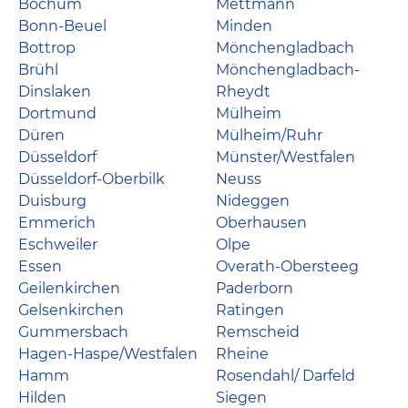
Bochum
Mettmann
Bonn-Beuel
Minden
Bottrop
Mönchengladbach
Brühl
Mönchengladbach-
Dinslaken
Rheydt
Dortmund
Mülheim
Düren
Mülheim/Ruhr
Düsseldorf
Münster/Westfalen
Düsseldorf-Oberbilk
Neuss
Duisburg
Nideggen
Emmerich
Oberhausen
Eschweiler
Olpe
Essen
Overath-Obersteeg
Geilenkirchen
Paderborn
Gelsenkirchen
Ratingen
Gummersbach
Remscheid
Hagen-Haspe/Westfalen
Rheine
Hamm
Rosendahl/ Darfeld
Hilden
Siegen