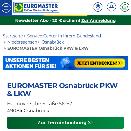
Newsletter Abo - 20 € sichern!
Zur Anmeldung
Startseite
Service Center in Ihrem Bundesland
Niedersachsen
Osnabrück
EUROMASTER Osnabrück PKW & LKW
EUROMASTER Osnabrück PKW
& LKW
Hannoversche Straße 56-62
49084
Osnabrück
Zur Terminbuchung