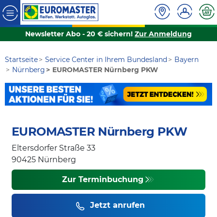
Newsletter Abo - 20 € sichern!
Zur Anmeldung
Startseite
Service Center in Ihrem Bundesland
Bayern
Nürnberg
EUROMASTER Nürnberg PKW
EUROMASTER Nürnberg PKW
Eltersdorfer Straße 33
90425
Nürnberg
Zur Terminbuchung
Jetzt anrufen