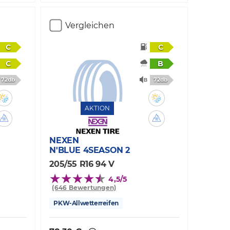
Vergleichen
C
C
C
B
72db
72db
AKTION
NEXEN
N'BLUE 4SEASON 2
205/55 R16 94 V
4,5/5
(646 Bewertungen)
PKW-Allwetterreifen