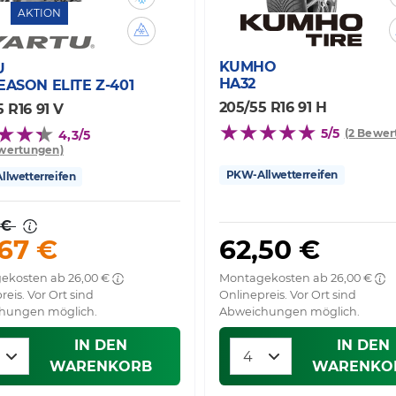
AKTION
KUMHO
U
HA32
EASON ELITE Z-401
205/55 R16 91 H
 R16 91 V
5/5
(2 Bewer
4,3/5
wertungen)
PKW-Allwetterreifen
lwetterreifen
 €
67 €
62,50 €
ekosten ab 26,00 €
Montagekosten ab 26,00 €
reis. Vor Ort sind
Onlinepreis. Vor Ort sind
hungen möglich.
Abweichungen möglich.
IN DEN
IN DEN
WARENKORB
WARENKO