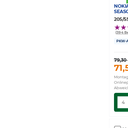
NOKI
SEAS
205/55
(394 B
PKW-Al
79,30
71,
Montag
Onlinep
Abweic