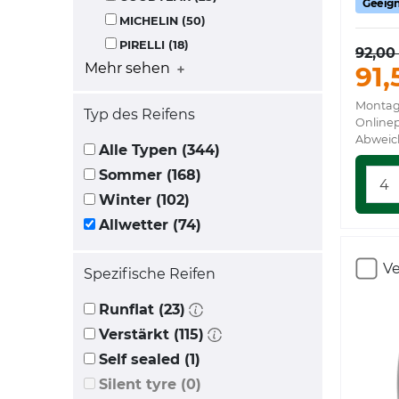
Geeign
MICHELIN (50)
PIRELLI (18)
92,00
Mehr sehen
91,
Montag
Typ des Reifens
Onlinep
Abweic
Alle Typen (344)
Sommer (168)
Winter (102)
Allwetter (74)
Ve
Spezifische Reifen
Runflat (23)
Verstärkt (115)
Self sealed (1)
Silent tyre (0)