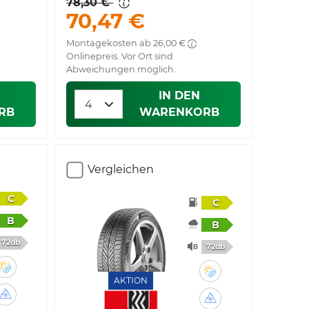
78,30 €
70,47 €
Montagekosten ab 26,00 €
Onlinepreis. Vor Ort sind
Abweichungen möglich.
IN DEN
RB
WARENKORB
Vergleichen
C
C
B
B
72db
72db
AKTION