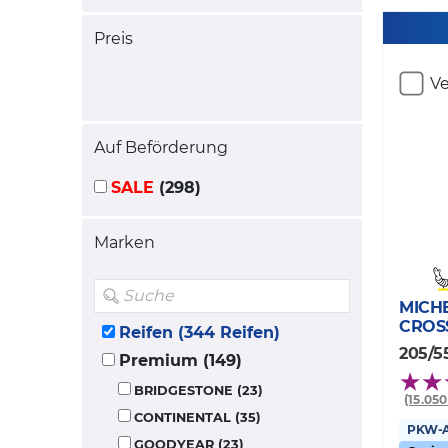
Preis
Ve
Auf Beförderung
SALE
(298)
Marken
MICH
CROS
Reifen (344 Reifen)
205/5
Premium (149)
BRIDGESTONE (23)
(15.05
CONTINENTAL (35)
PKW-Al
GOODYEAR (23)