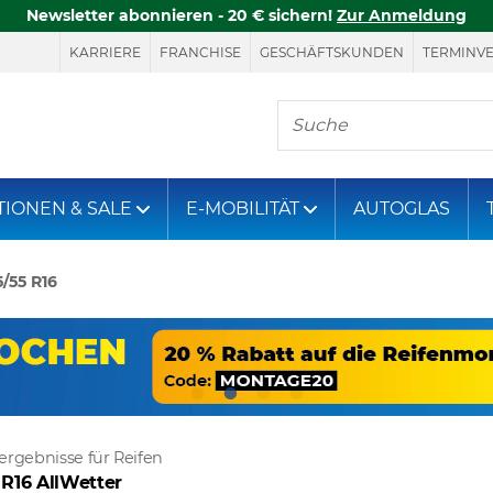
Newsletter abonnieren - 20 € sichern!
Zur Anmeldung
KARRIERE
FRANCHISE
GESCHÄFTSKUNDEN
TERMINV
Hier finden Sie, was S
TIONEN & SALE
E-MOBILITÄT
AUTOGLAS
/55 R16
ergebnisse für Reifen
 R16 AllWetter