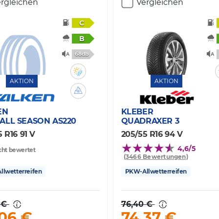
rgleichen
Vergleichen
C
B
68db
AKTION
AKTION
EN
KLEBER
ALL SEASON AS220
QUADRAXER 3
 R16 91 V
205/55 R16 94 V
4,6/5
cht bewertet
(3466 Bewertungen)
lwetterreifen
PKW-Allwetterreifen
 €
76,40 €
,06 €
74,37 €