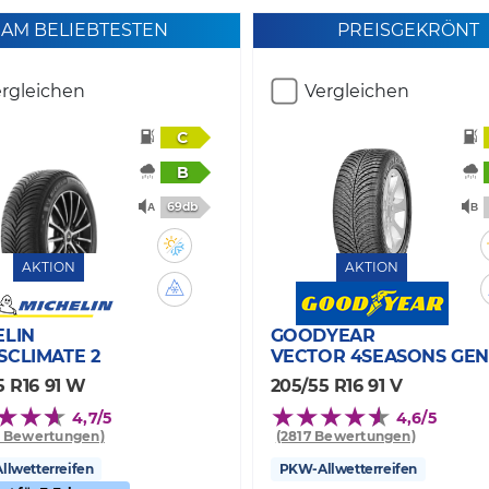
AM BELIEBTESTEN
PREISGEKRÖNT
rgleichen
Vergleichen
C
B
69db
AKTION
AKTION
ELIN
GOODYEAR
SCLIMATE 2
VECTOR 4SEASONS GEN
5 R16 91 W
205/55 R16 91 V
4,7/5
4,6/5
0 Bewertungen)
(2817 Bewertungen)
lwetterreifen
PKW-Allwetterreifen