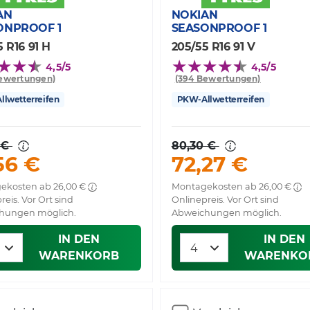
AN
NOKIAN
ONPROOF 1
SEASONPROOF 1
 R16 91 H
205/55 R16 91 V
4,5/5
4,5/5
ewertungen)
(394 Bewertungen)
lwetterreifen
PKW-Allwetterreifen
 €
80,30 €
56 €
72,27 €
ekosten ab 26,00 €
Montagekosten ab 26,00 €
reis. Vor Ort sind
Onlinepreis. Vor Ort sind
hungen möglich.
Abweichungen möglich.
IN DEN
IN DEN
WARENKORB
WARENKO