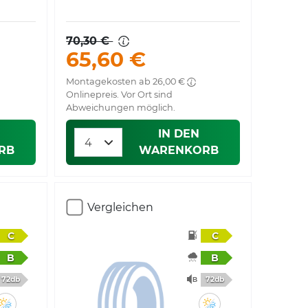
70,30 €
65,60 €
Montagekosten ab 26,00 €
Onlinepreis. Vor Ort sind
Abweichungen möglich.
IN DEN
RB
WARENKORB
Vergleichen
C
C
B
B
72db
72db