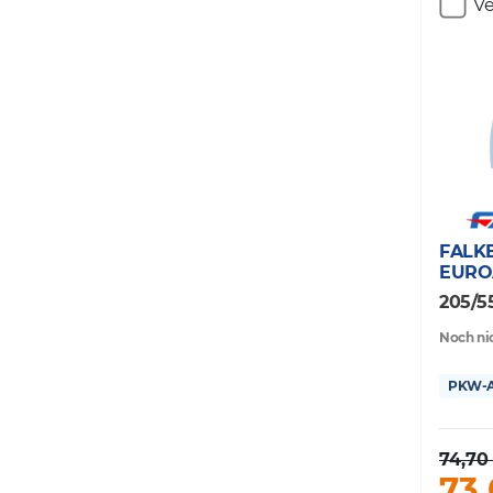
Ve
FALK
EURO
205/55
Noch ni
PKW-Al
74,70
73