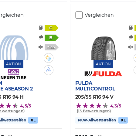
rgleichen
Vergleichen
C
B
71db
AKTION
AKTION
N
FULDA
E 4SEASON 2
MULTICONTROL
5 R16 94 H
205/55 R16 94 V
4,5/5
4,3/5
Bewertungen)
(13 Bewertungen)
lwetterreifen
XL
PKW-Allwetterreifen
XL