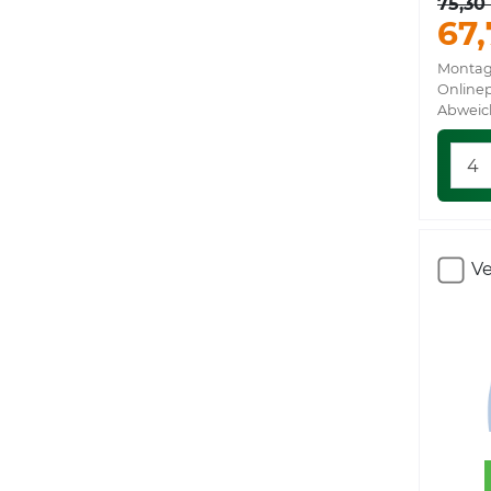
75,30
67,
Montag
Onlinep
Abweic
Ve