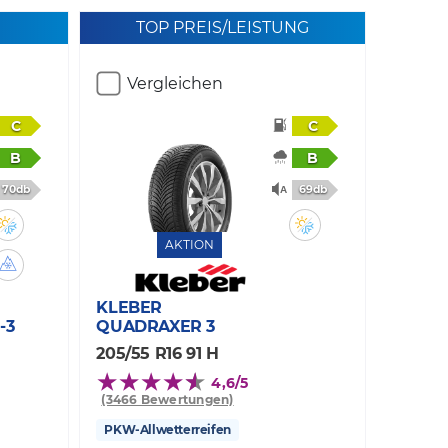
TOP PREIS/LEISTUNG
Vergleichen
C
C
B
B
70db
69db
AKTION
KLEBER
-3
QUADRAXER 3
205/55 R16 91 H
4,6/5
(3466 Bewertungen)
PKW-Allwetterreifen