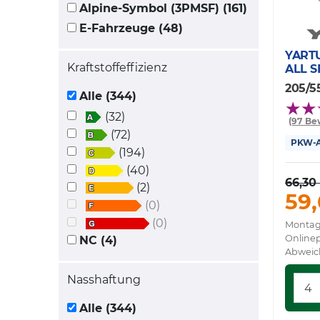
Alpine-Symbol (3PMSF) (161)
E-Fahrzeuge (48)
YART
Kraftstoffeffizienz
ALL S
205/55
Alle (344)
(32)
(97 Be
(72)
PKW-Al
(194)
(40)
66,30
(2)
59,
(0)
(0)
Montag
Onlinep
NC (4)
Abweic
Nasshaftung
Alle (344)