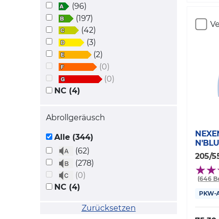
(96)
(197)
Ve
(42)
(3)
(2)
(0)
(0)
NC (4)
Abrollgeräusch
NEXE
Alle (344)
N'BLU
(62)
205/5
(278)
(0)
(646 
NC (4)
PKW-Al
Zurücksetzen