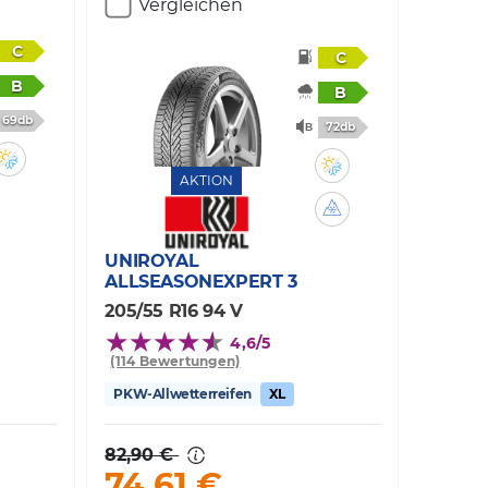
Vergleichen
C
C
B
B
69db
72db
AKTION
UNIROYAL
ALLSEASONEXPERT 3
205/55 R16 94 V
4,6/5
(114 Bewertungen)
PKW-Allwetterreifen
XL
82,90 €
74,61 €