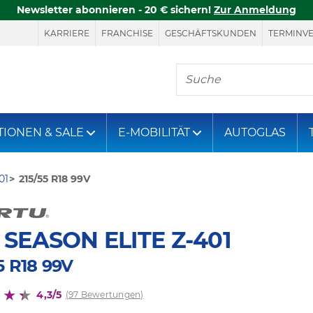
Newsletter abonnieren - 20 € sichern!
Zur Anmeldung
KARRIERE
FRANCHISE
GESCHÄFTSKUNDEN
TERMINV
Hier finden Sie, was S
TIONEN & SALE
E-MOBILITÄT
AUTOGLAS
01
215/55 R18 99V
 SEASON ELITE Z-401
5 R18 99V
4,3/5
(97 Bewertungen)