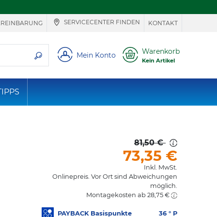
SERVICECENTER FINDEN
EREINBARUNG
KONTAKT
ie suchen
Warenkorb
Mein Konto
Kein Artikel
TIPPS
81,50 €
73,35
€
Inkl. MwSt.
Onlinepreis. Vor Ort sind Abweichungen
möglich.
Montagekosten ab 28,75 €
PAYBACK Basispunkte
36
° P