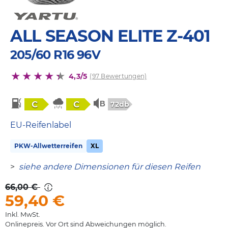
ALL SEASON ELITE Z-401
205/60 R16 96V
4,3/5
(97 Bewertungen)
C
C
72db
EU-Reifenlabel
PKW-Allwetterreifen
XL
>
siehe andere Dimensionen für diesen Reifen
66,00 €
59,40
€
Inkl. MwSt.
Onlinepreis. Vor Ort sind Abweichungen möglich.