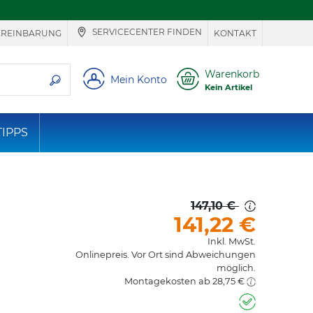
SERVICECENTER FINDEN
EREINBARUNG
KONTAKT
ie suchen
Warenkorb
Mein Konto
Kein Artikel
TIPPS
147,10 €
141,22
€
Inkl. MwSt.
Onlinepreis. Vor Ort sind Abweichungen
möglich.
Montagekosten ab 28,75 €