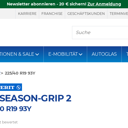
Newsletter abonnieren - 20 € sichern!
Zur Anmeldung
KARRIERE
FRANCHISE
GESCHÄFTSKUNDEN
TERMINV
Hier finden Sie, was S
TIONEN & SALE
E-MOBILITÄT
AUTOGLAS
2
225/40 R19 93Y
SEASON-GRIP 2
0 R19 93Y
t bewertet