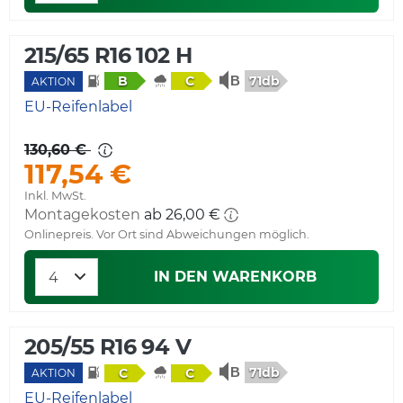
215/65 R16 102 H
71db
B
C
AKTION
EU-Reifenlabel
130,60 €
117,54 €
Inkl. MwSt.
Montagekosten
ab 26,00 €
Onlinepreis. Vor Ort sind Abweichungen möglich.
IN DEN WARENKORB
205/55 R16 94 V
71db
C
C
AKTION
EU-Reifenlabel