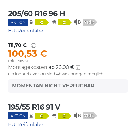
205/60 R16 96 H
71db
C
C
AKTION
EU-Reifenlabel
111,70 €
100,53 €
Inkl. MwSt.
Montagekosten
ab 26,00 €
Onlinepreis. Vor Ort sind Abweichungen möglich.
MOMENTAN NICHT VERFÜGBAR
195/55 R16 91 V
71db
C
C
AKTION
EU-Reifenlabel