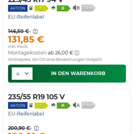
71db
C
B
AKTION
EU-Reifenlabel
146,50 €
131,85 €
Inkl. MwSt.
Montagekosten
ab 26,00 €
Onlinepreis. Vor Ort sind Abweichungen möglich.
IN DEN WARENKORB
235/55 R19 105 V
69db
C
B
AKTION
EU-Reifenlabel
200,90 €