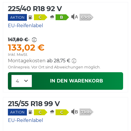
225/40 R18 92 V
69db
C
B
AKTION
EU-Reifenlabel
147,80 €
133,02 €
Inkl. MwSt.
Montagekosten
ab 28,75 €
Onlinepreis. Vor Ort sind Abweichungen möglich.
IN DEN WARENKORB
215/55 R18 99 V
71db
C
C
AKTION
EU-Reifenlabel