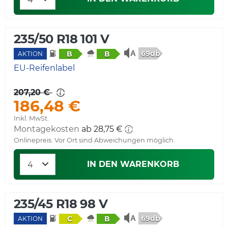
235/50 R18 101 V
69db
B
B
AKTION
EU-Reifenlabel
207,20 €
186,48 €
Inkl. MwSt.
Montagekosten
ab 28,75 €
Onlinepreis. Vor Ort sind Abweichungen möglich.
IN DEN WARENKORB
235/45 R18 98 V
69db
C
B
AKTION