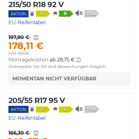
215/50 R18 92 V
71db
C
B
AKTION
EU-Reifenlabel
197,90 €
178,11 €
Inkl. MwSt.
Montagekosten
ab 28,75 €
Onlinepreis. Vor Ort sind Abweichungen möglich.
MOMENTAN NICHT VERFÜGBAR
205/55 R17 95 V
71db
C
C
AKTION
EU-Reifenlabel
166,30 €