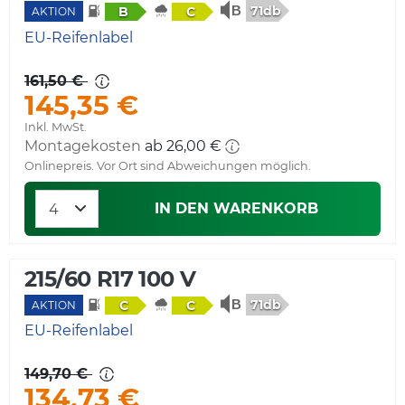
71db
B
C
AKTION
EU-Reifenlabel
161,50 €
145,35 €
Inkl. MwSt.
Montagekosten
ab 26,00 €
Onlinepreis. Vor Ort sind Abweichungen möglich.
IN DEN WARENKORB
215/60 R17 100 V
71db
C
C
AKTION
EU-Reifenlabel
149,70 €
134,73 €