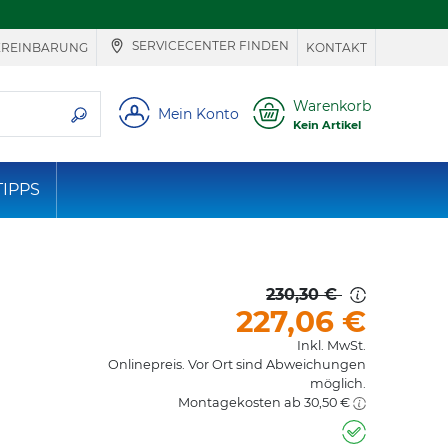
SERVICECENTER FINDEN
EREINBARUNG
KONTAKT
ie suchen
Warenkorb
Mein Konto
Kein Artikel
TIPPS
230,30 €
227,06
€
Inkl. MwSt.
Onlinepreis. Vor Ort sind Abweichungen
möglich.
Montagekosten ab 30,50 €