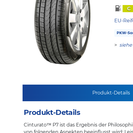
C
EU-Reif
PKW-So
>
siehe
Produkt-Details
Produkt-Details
Cinturato™ P7 ist das Ergebnis der Philosoph
von folgenden Aspekten beeinflusst wird: Lei