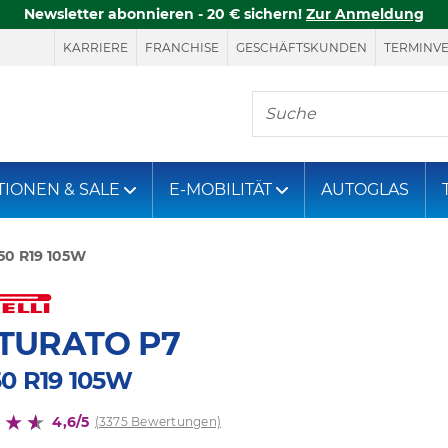
Newsletter abonnieren - 20 € sichern!
Zur Anmeldung
KARRIERE
FRANCHISE
GESCHÄFTSKUNDEN
TERMINV
Hier finden Sie, was S
TIONEN & SALE
E-MOBILITÄT
AUTOGLAS
50 R19 105W
TURATO P7
50 R19 105W
4,6/5
(3375 Bewertungen)