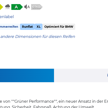
A
69db
enlabel
mmerreifen
Runflat
XL
Optimiert für BMW
 andere Dimensionen für diesen Reifen
ie von ""Grüner Performance"", ein neuer Ansatz in der 
stung, Sicherheit, Fahrspaß, Achtung der Umwelt.