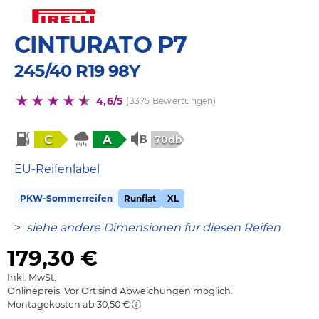
CINTURATO P7
245/40 R19 98Y
4,6/5
(3375 Bewertungen)
C
A
70db
EU-Reifenlabel
PKW-Sommerreifen
Runflat
XL
>
siehe andere Dimensionen für diesen Reifen
179,30
€
Inkl. MwSt.
Onlinepreis. Vor Ort sind Abweichungen möglich.
Montagekosten ab 30,50 €