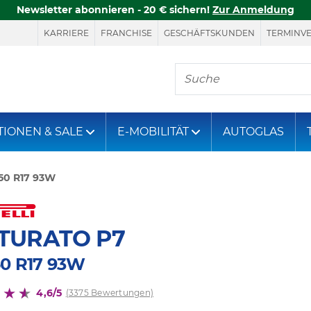
Newsletter abonnieren - 20 € sichern!
Zur Anmeldung
KARRIERE
FRANCHISE
GESCHÄFTSKUNDEN
TERMINV
Hier finden Sie, was S
TIONEN & SALE
E-MOBILITÄT
AUTOGLAS
50 R17 93W
TURATO P7
50 R17 93W
4,6/5
(3375 Bewertungen)