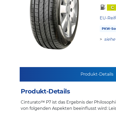
C
EU-Reif
PKW-So
>
siehe
Produkt-Details
Produkt-Details
Cinturato™ P7 ist das Ergebnis der Philosoph
von folgenden Aspekten beeinflusst wird: Lei