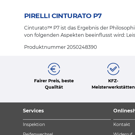
PIRELLI CINTURATO P7
Cinturato™ P7 ist das Ergebnis der Philosoph
von folgenden Aspekten beeinflusst wird: Lei
Produktnummer 2050248390
Fairer Preis, beste
KFZ-
Qualität
Meisterwerkstätten
Services
Onlines
Inspektion
Kontakt
Reifenwechsel
Widerruf