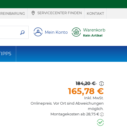
SERVICECENTER FINDEN
EREINBARUNG
KONTAKT
ie suchen
Warenkorb
Mein Konto
Kein Artikel
TIPPS
184,20 €
165,78
€
Inkl. MwSt.
Onlinepreis. Vor Ort sind Abweichungen
möglich.
Montagekosten ab 28,75 €