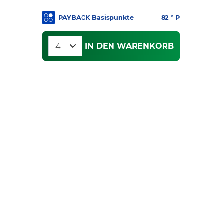
PAYBACK Basispunkte
82
° P
IN DEN WARENKORB