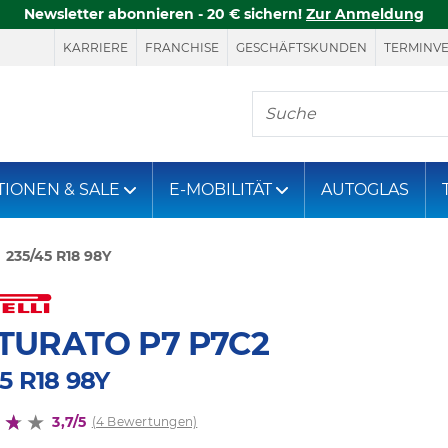
Newsletter abonnieren - 20 € sichern!
Zur Anmeldung
KARRIERE
FRANCHISE
GESCHÄFTSKUNDEN
TERMINV
Hier finden Sie, was S
TIONEN & SALE
E-MOBILITÄT
AUTOGLAS
235/45 R18 98Y
TURATO P7 P7C2
5 R18 98Y
3,7/5
(4 Bewertungen)