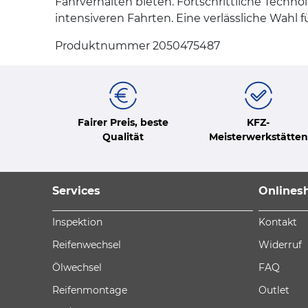
Fahrverhalten bieten. Fortschrittliche Techno
intensiveren Fahrten. Eine verlässliche Wahl f
Produktnummer 2050475487
Fairer Preis, beste
KFZ-
Qualität
Meisterwerkstätten
Services
Onlines
Inspektion
Kontakt
Reifenwechsel
Widerruf
Ölwechsel
FAQ
Reifenmontage
Outlet