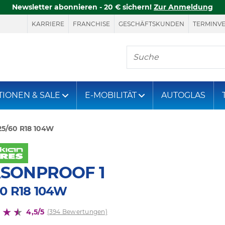
Newsletter abonnieren - 20 € sichern!
Zur Anmeldung
KARRIERE
FRANCHISE
GESCHÄFTSKUNDEN
TERMINV
Hier finden Sie, was S
TIONEN & SALE
E-MOBILITÄT
AUTOGLAS
25/60 R18 104W
ASONPROOF 1
60 R18 104W
4,5/5
(394 Bewertungen)