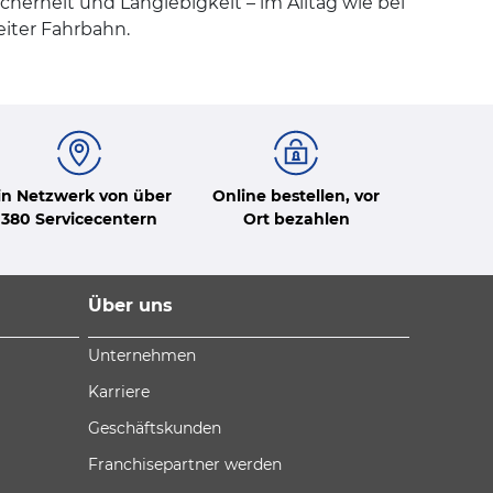
cherheit und Langlebigkeit – im Alltag wie bei
eiter Fahrbahn.
in Netzwerk von über
Online bestellen, vor
380 Servicecentern
Ort bezahlen
Über uns
Unternehmen
Karriere
Geschäftskunden
Franchisepartner werden