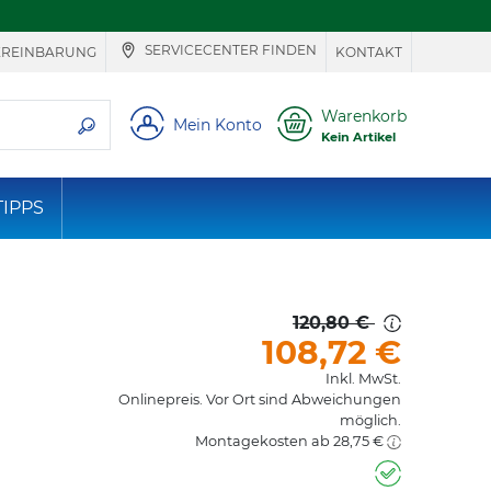
SERVICECENTER FINDEN
EREINBARUNG
KONTAKT
ie suchen
Warenkorb
Mein Konto
Kein Artikel
TIPPS
120,80 €
108,72
€
Inkl. MwSt.
Onlinepreis. Vor Ort sind Abweichungen
möglich.
Montagekosten ab 28,75 €