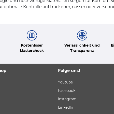
logie und hochwertige Materialien sorgen für Komfort, Si
ür optimale Kontrolle auf trockener, nasser oder verschn
Kostenloser
Verlässlichkeit und
E
Mastercheck
Transparenz
hop
Folge uns!
Youtube
Facebook
Instagram
LinkedIn