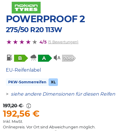
POWERPROOF 2
275/50 R20 113W
4/5
(5 Bewertungen)
B
A
70db
EU-Reifenlabel
PKW-Sommerreifen
XL
>
siehe andere Dimensionen für diesen Reifen
197,20 €
192,56
€
Inkl. MwSt.
Onlinepreis. Vor Ort sind Abweichungen möglich.