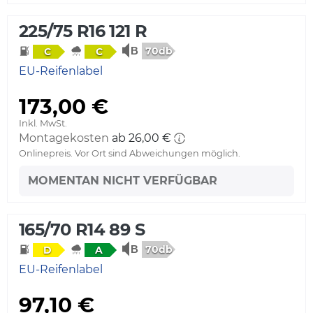
225/75 R16 121 R
70db
C
C
EU-Reifenlabel
173,00 €
Inkl. MwSt.
Montagekosten
ab 26,00 €
Onlinepreis. Vor Ort sind Abweichungen möglich.
MOMENTAN NICHT VERFÜGBAR
165/70 R14 89 S
70db
D
A
EU-Reifenlabel
97,10 €